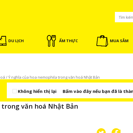
DU LỊCH
ẨM THỰC
MUA SẮM
hoá
/
Ý nghĩa của hoa nemophila trong văn hoá Nhật Bản
Không hiển thị lại
Bấm vào đây nếu bạn đã là thàn
NỔI BẬT
 trong văn hoá Nhật Bản