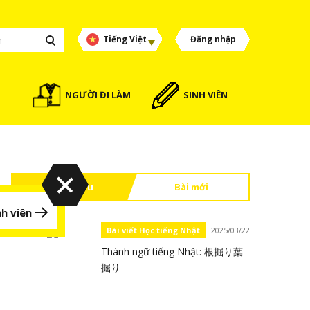
Tiếng Việt
Đăng nhập
NGƯỜI ĐI LÀM
SINH VIÊN
Đọc nhiều
Bài mới
h viên
Bài viết Học tiếng Nhật
2025/03/22
Thành ngữ tiếng Nhật: 根掘り葉
掘り