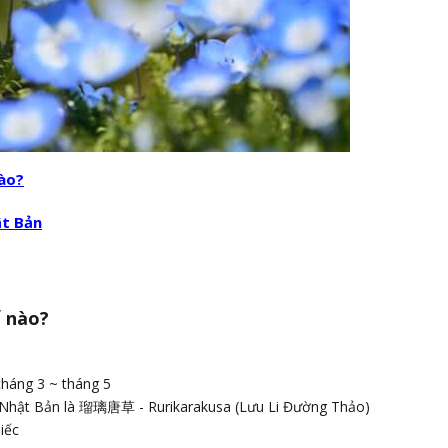
ào?
ật Bản
ế nào?
tháng 3 ~ tháng 5
a Nhật Bản là 瑠璃唐草 - Rurikarakusa (Lưu Li Đường Thảo)
iếc