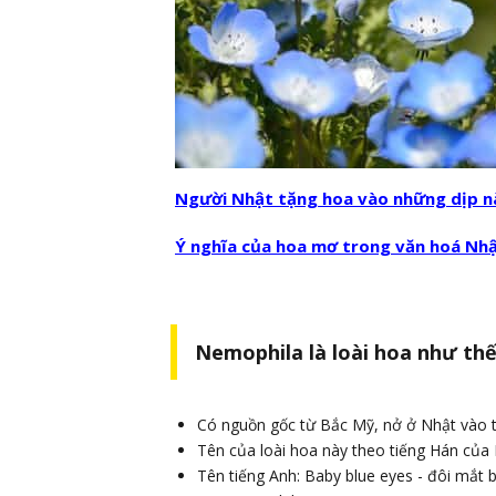
Người Nhật tặng hoa vào những dịp n
Ý nghĩa của hoa mơ trong văn hoá Nh
Nemophila là loài hoa như th
Có nguồn gốc từ Bắc Mỹ, nở ở Nhật vào 
Tên của loài hoa này theo tiếng Hán củ
Tên tiếng Anh: Baby blue eyes - đôi mắt b