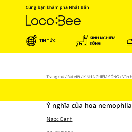
Cùng bạn khám phá Nhật Bản
KINH NGHIỆM
TIN TỨC
SỐNG
Trang chủ
/
Bài viết
/
KINH NGHIỆM SỐNG
/
Văn 
KINH NGHIỆM SỐNG
Văn hoá
BÀI VIẾT 
Ý nghĩa của hoa nemophila
Ngọc Oanh