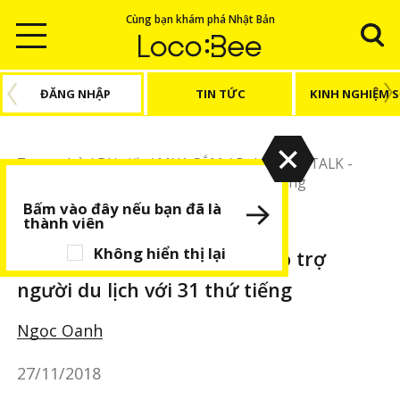
Cùng bạn khám phá Nhật Bản
ĐĂNG NHẬP
TIN TỨC
KINH NGHIỆM 
Trang chủ
/
Bài viết
/
MUA SẮM
/
Dokodemo TALK -
công cụ hỗ trợ người du lịch với 31 thứ tiếng
Bấm vào đây nếu bạn đã là
thành viên
MUA SẮM
Không hiển thị lại
Dokodemo TALK - công cụ hỗ trợ
người du lịch với 31 thứ tiếng
Ngọc Oanh
27/11/2018