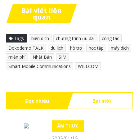
Bài viết liên
quan
Tags
biên dịch
chương trình ưu đãi
công tác
Dokodemo TALK
du lịch
hỗ trợ
học tập
máy dịch
miễn phí
Nhật Bản
SIM
Smart Mobile Communications
WILLCOM
Đọc nhiều
Bài mới
ẨM THỰC
2025/01/15