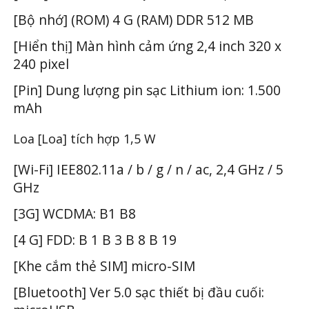
[Bộ nhớ] (ROM) 4 G (RAM) DDR 512 MB
[Hiển thị] Màn hình cảm ứng 2,4 inch 320 x
240 pixel
[Pin] Dung lượng pin sạc Lithium ion: 1.500
mAh
Loa [Loa] tích hợp 1,5 W
[Wi-Fi] IEE802.11a / b / g / n / ac, 2,4 GHz / 5
GHz
[3G] WCDMA: B1 B8
[4 G] FDD: B 1 B 3 B 8 B 19
[Khe cắm thẻ SIM] micro-SIM
[Bluetooth] Ver 5.0 sạc thiết bị đầu cuối: