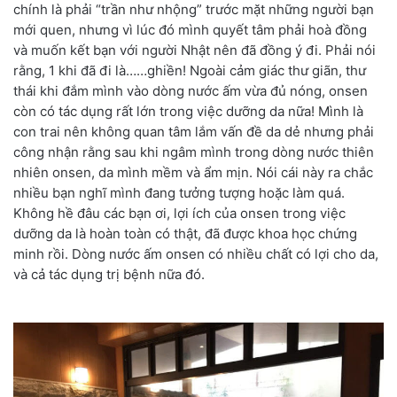
chính là phải “trần như nhộng” trước mặt những người bạn
mới quen, nhưng vì lúc đó mình quyết tâm phải hoà đồng
và muốn kết bạn với người Nhật nên đã đồng ý đi. Phải nói
rằng, 1 khi đã đi là……ghiền! Ngoài cảm giác thư giãn, thư
thái khi đắm mình vào dòng nước ấm vừa đủ nóng, onsen
còn có tác dụng rất lớn trong việc dưỡng da nữa! Mình là
con trai nên không quan tâm lắm vấn đề da dẻ nhưng phải
công nhận rằng sau khi ngâm mình trong dòng nước thiên
nhiên onsen, da mình mềm và ẩm mịn. Nói cái này ra chắc
nhiều bạn nghĩ mình đang tưởng tượng hoặc làm quá.
Không hề đâu các bạn ơi, lợi ích của onsen trong việc
dưỡng da là hoàn toàn có thật, đã được khoa học chứng
minh rồi. Dòng nước ấm onsen có nhiều chất có lợi cho da,
và cả tác dụng trị bệnh nữa đó.