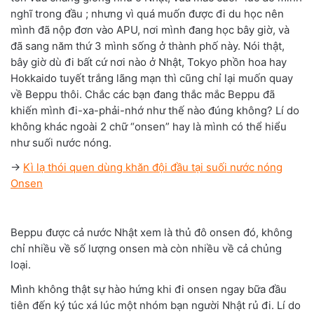
nghĩ trong đầu ; nhưng vì quá muốn được đi du học nên
mình đã nộp đơn vào APU, nơi mình đang học bây giờ, và
đã sang năm thứ 3 mình sống ở thành phố này. Nói thật,
bây giờ dù đi bất cứ nơi nào ở Nhật, Tokyo phồn hoa hay
Hokkaido tuyết trắng lãng mạn thì cũng chỉ lại muốn quay
về Beppu thôi. Chắc các bạn đang thắc mắc Beppu đã
khiến mình đi-xa-phải-nhớ như thế nào đúng không? Lí do
không khác ngoài 2 chữ “onsen” hay là mình có thể hiểu
như suối nước nóng.
→
Kì lạ thói quen dùng khăn đội đầu tại suối nước nóng
Onsen
Beppu được cả nước Nhật xem là thủ đô onsen đó, không
chỉ nhiều về số lượng onsen mà còn nhiều về cả chủng
loại.
Mình không thật sự hào hứng khi đi onsen ngay bữa đầu
tiên đến ký túc xá lúc một nhóm bạn người Nhật rủ đi. Lí do