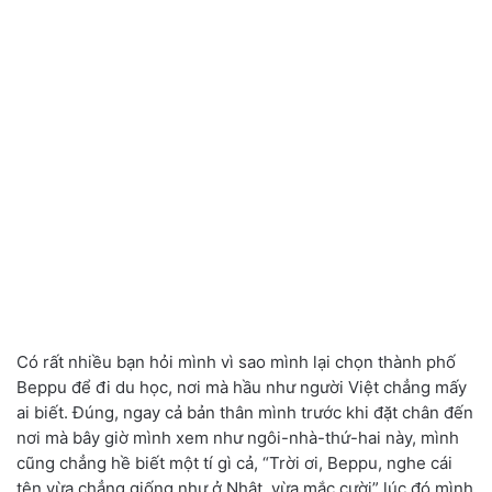
Có rất nhiều bạn hỏi mình vì sao mình lại chọn thành phố
Beppu để đi du học, nơi mà hầu như người Việt chẳng mấy
ai biết. Đúng, ngay cả bản thân mình trước khi đặt chân đến
nơi mà bây giờ mình xem như ngôi-nhà-thứ-hai này, mình
cũng chẳng hề biết một tí gì cả, “Trời ơi, Beppu, nghe cái
tên vừa chẳng giống như ở Nhật, vừa mắc cười” lúc đó mình