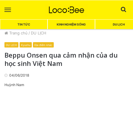
Menu
Sea
TIN TỨC
KINH NGHIỆM SỐNG
DU LỊCH
Trang chủ
/
DU LỊCH
DU LỊCH
Kyushu
Địa điểm khác
Beppu Onsen qua cảm nhận của du
học sinh Việt Nam
04/06/2018
Huỳnh Nam