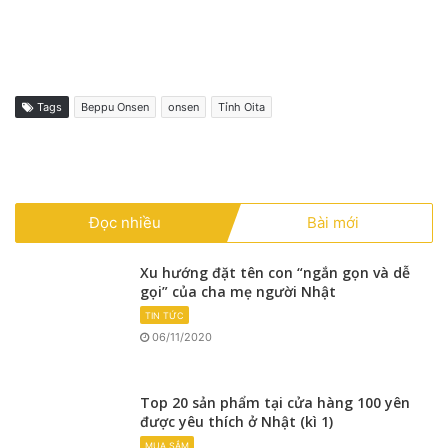
Tags
Beppu Onsen
onsen
Tỉnh Oita
Đọc nhiều
Bài mới
Xu hướng đặt tên con “ngắn gọn và dễ
gọi” của cha mẹ người Nhật
TIN TỨC
06/11/2020
Top 20 sản phẩm tại cửa hàng 100 yên
được yêu thích ở Nhật (kì 1)
MUA SẮM