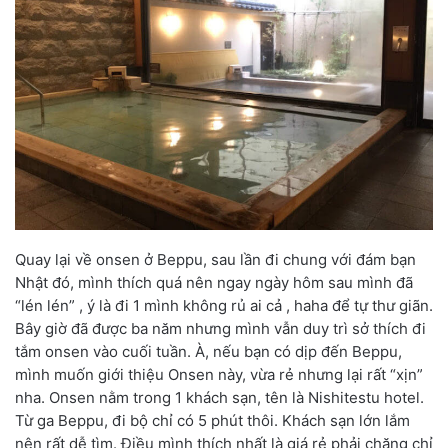
Quay lại về onsen ở Beppu, sau lần đi chung với đám bạn
Nhật đó, mình thích quá nên ngay ngày hôm sau mình đã
“lén lén” , ý là đi 1 mình không rủ ai cả , haha để tự thư giãn.
Bây giờ đã được ba năm nhưng mình vẫn duy trì sở thích đi
tắm onsen vào cuối tuần. À, nếu bạn có dịp đến Beppu,
mình muốn giới thiệu Onsen này, vừa rẻ nhưng lại rất “xịn”
nha. Onsen nằm trong 1 khách sạn, tên là Nishitestu hotel.
Từ ga Beppu, đi bộ chỉ có 5 phút thôi. Khách sạn lớn lắm
nên rất dễ tìm. Điều mình thích nhất là giá rẻ phải chăng chỉ