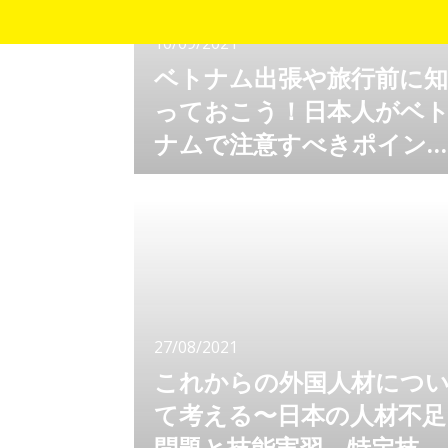
10/09/2021
ベトナム出張や旅行前に知
っておこう！日本人がベ
ナムで注意すべきポイン
ト①基本編
経済成長著しいベトナムにはビジネスチャンス
がたくさん。アジアで最も有望な投資先とされ
るベトナムをビジネスターゲットにする企業は
増加の一方です。今後ベトナム向けのビジネス
を検討するならば、ベトナムに訪れる機会もあ
るでしょう。 同じアジアで親日家の多いベト
ナムではありますが、どんな文化の違いがある
のでしょうか？ 出張や赴任、旅行や視察でベ
27/08/2021
トナムを訪れる前に、ベトナムで注意すべきポ
イ
これからの外国人材につ
て考える〜日本の人材不足
問題と技能実習、特定技能