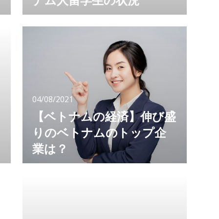
コロナ禍でも母国に帰国せず日本に住むベトナ
ム人は多くいます。 技能実習生や特定技能ビ
ザで働く人、家族滞在や学生など、コロナ禍で
も母国に帰国することなく、日本に滞在して夢
を叶える努力をしている人々。 私たち日本人
でも大変な時期ですが、母国以外で暮らす在留
外国人の方々はもっともっと大変な思いをして
いることでしょう。 今回は、公益社団法人ベ
04/08/2021
トナム協会と在日ベトナム学生青年協会が
【ベトナムの経済】伸び盛
りのベトナムのトップ企
業は？
コロナ禍で経済が伸び悩む中、ベトナム経済は
プラスの成長を続けています。そんな伸び盛り
のベトナムの企業について、知っていますか？
どんな企業の人気があり、どんな企業が売り上
げを伸ばしているのか…。 ベトナムをターゲッ
トにビジネスを考えるならば、ベトナムの経済