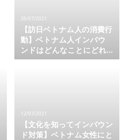
成長を支える企業を知っておきましょう。 最
近は、新型コロナウイルスのワクチン製造をベ
26/07/2021
トナムのビングループが開始したとい
【訪日ベトナム人の消費行
動】ベトナム人インバウ
ンドはどんなことにどれ
だけお金を使っている
新型コロナワクチンの接種が世界で進んでいま
す。インバウンドが回復する日もそう遠くない
の？
かもしれません。 インバウンドが回復したら…
では、回復の波に乗り遅れてしまいます。 今
だからこそ、インバウンド対応を進めておきま
しょう。 インバウンド対応といっても、何か
ら始めていいのか…と悩みますよね。まずはイ
ンバウンド対策の対象となる国を知ることが大
12/07/2021
切です。LocoBeeでは、
【文化を知ってインバウン
ド対策】ベトナム女性にと