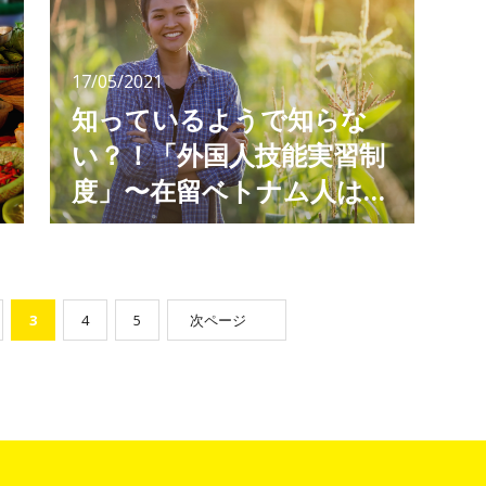
世界から注目されている市場なのです。 ベト
ナムに向けたビジネスを考えるならば、ベトナ
ムのECビジネスを知っておきましょう。 今回
17/05/2021
は、伸び盛りのベトナムのEC
知っているようで知らな
い？！「外国人技能実習制
決
度」〜在留ベトナム人はど
んな制度で働いているの？
ニュース等で「技能実習生」という単語を耳に
する機会が増えましたが、実際にどのような制
度なのかご存知ですか？ どんな制度で、どん
な人がその制度を利用しているのか、どんな人
が働いているのか、そしてどんな問題点がある
3
4
5
次ページ
のか…。 単語は耳にしているからなんとなく知
っているような気がしますが、実際にはよくわ
からない技能実習制度。 今回は、技能実習制
度について詳しく見ていきましょう。