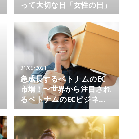
って大切な日「女性の日」
インバウンド、アウトバウンド対策は相手国の
文化を知ることが大切です。 文化を知らずに
様々な対策を打っても、空振りに終わってしま
うことも。効果的な対策をする為には、文化、
慣習、性格を知り、お互い尊重できる関係性を
築きましょう。 今回は、ベトナムに向けたビ
ジネスをするなら知っておくべき重要な日「ベ
トナム女性の日」についてお伝えします。 1年
31/05/2021
に2回ある？！ベトナムの
急成長するベトナムのEC
市場！〜世界から注目され
るベトナムのECビジネス
を知る
コロナ禍で伸びたビジネスといえば、ECが挙
げられます。 既に私たちの生活の一部となっ
たECですが、ベトナムのEC市場はどうなって
いるのかご存知ですか？ 経済成長とともにベ
トナムのEC市場は大きく発展しており、今、