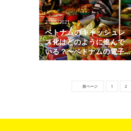
と、そして隔離と検査の徹底がベトナムの新型
コロナ対策の要となっていました。感染者が発
生した場合は建物や施設、地域を閉鎖し、濃厚
21/05/2021
接触者からの接触者も含めて隔離の対象とする
徹
ベトナムのキャッシュレ
ス化はどのように進んで
いる？〜ベトナムの電子
済を知ってインバウンド
世界ではキャッシュレス化が進み、現金という
概念が以前とは変わってきています。 クレジ
対策〜
ットカード、デビットカード、モバイル決済、
QRコード決済、プリペイドカードなど、様々
な決済方法が日常に溢れ、現金を持ち歩くこと
前ページ
1
2
なく快適に生活を送れるようになってきまし
た。 欧米や中国、韓国などと比べると、日本
もキャッシュレス後進国と言われていますが、
ベトナムは日本よりもさらに現金主義となって
おり