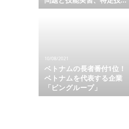
で働くベトナム人
コロナ禍の現在でも、街中で外国人が働いてい
る姿を目にします。コンビニ、飲食店、ホテ
ル、工場、介護施設など、今や外国人の存在は
私たちの生活の中で当たり前となっています。
特に地方では労働力不足が顕著で、外国人労働
者の存在なしには経済が回らない、という問題
も出てきています。 日本の経済に必要不可欠
となった外国人材。その中でも注目すべきは技
10/08/2021
能実習と特定技能ビザで働くベトナム人の増
加。
ベトナムの長者番付1位！
ベトナムを代表する企業
「ビングループ」
経済成長が注目されているベトナムですが、ベ
トナム国内でトップを走る企業「ビングルー
プ」をご存知ですか？ ベトナム国内で目にし
ないことはない、ビングループの店舗。ビング
ループはベトナムの経済を支える大きな企業で
す。 ベトナムをターゲットにするならば、ベ