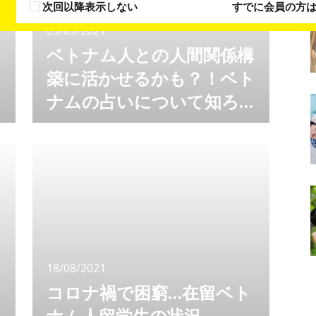
次回以降表示しない
すでに会員の方
03/09/2021
ベトナム人との人間関係構
ト
築に活かせるかも？！ベト
ナムの占いについて知ろ
う
ベトナムをターゲットにビジネスをするなら
ば、まずはベトナムを知ることから！ 集客を
するにも、広告を打つにも、インフルエンサー
マーケティングをするにも、ベトナムの文化を
知り、ベトナム人の好きなもの、興味のあるも
のを知らなければ、何が効果的なのかわかりま
せんよね。 ベトナムをターゲットとしたビジ
ネスを考えるのならば、ベトナムの文化を知る
ことは大きなチャンスに繋がるかもしれませ
ん。
い
18/08/2021
コロナ禍で困窮…在留ベト
ナム人留学生の状況