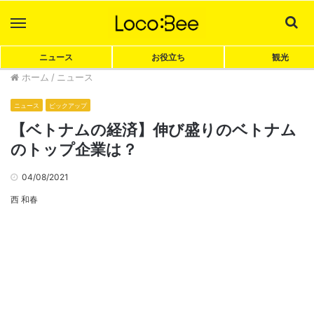
Menu
Sea
ニュース
お役立ち
観光
ホーム
/
ニュース
ニュース
ピックアップ
【ベトナムの経済】伸び盛りのベトナム
のトップ企業は？
04/08/2021
西 和春