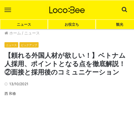
Menu
Sea
ニュース
お役立ち
観光
ホーム
/
ニュース
ニュース
ピックアップ
【頼れる外国人材が欲しい！】ベトナム
人採用、ポイントとなる点を徹底解説！
②面接と採用後のコミュニケーション
13/10/2021
西 和春