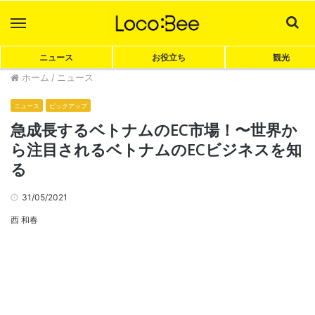
Menu
Sea
ニュース
お役立ち
観光
ホーム
/
ニュース
ニュース
ピックアップ
急成長するベトナムのEC市場！〜世界か
ら注目されるベトナムのECビジネスを知
る
31/05/2021
西 和春