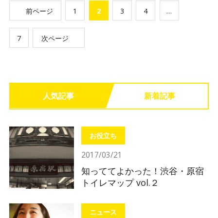
前ページ
1
2
3
4
…
7
次ページ
人気記事
新着記事
お役立ち
2017/03/21
知っててよかった！渋谷・原宿
トイレマップ vol.２
ニュース