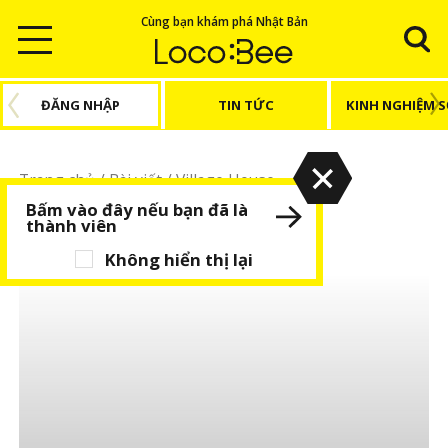
Cùng bạn khám phá Nhật Bản
ĐĂNG NHẬP
TIN TỨC
KINH NGHIỆM 
Trang chủ
/
Bài viết
/
Village House
Bấm vào đây nếu bạn đã là
Village House
thành viên
Không hiển thị lại