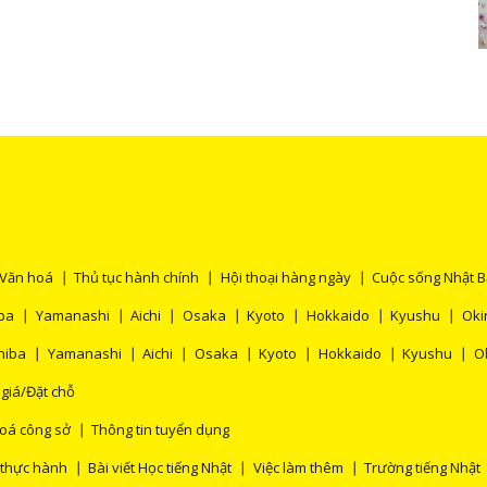
Văn hoá
Thủ tục hành chính
Hội thoại hàng ngày
Cuộc sống Nhật 
ba
Yamanashi
Aichi
Osaka
Kyoto
Hokkaido
Kyushu
Oki
hiba
Yamanashi
Aichi
Osaka
Kyoto
Hokkaido
Kyushu
O
 giá/Đặt chỗ
oá công sở
Thông tin tuyển dụng
 thực hành
Bài viết Học tiếng Nhật
Việc làm thêm
Trường tiếng Nhật