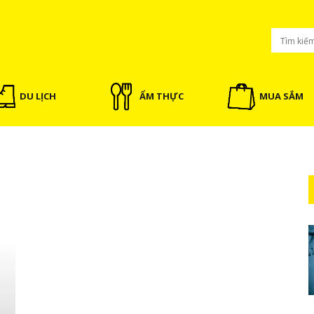
DU LỊCH
ẨM THỰC
MUA SẮM