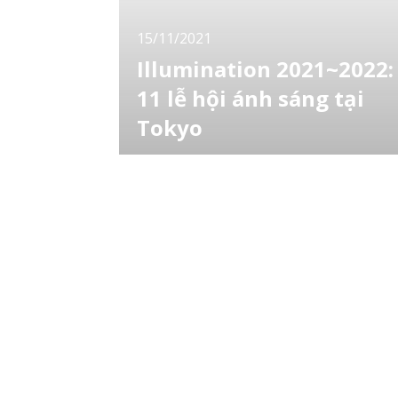
15/11/2021
Illumination 2021~2022:
11 lễ hội ánh sáng tại
Tokyo
Mùa đông đã tới và 1 trong những thi vị
không thể thiếu của ngày đông tại Nhật Bản
đó chính là các lễ hội ánh sáng (illumination).
Tại bài viết này, LocoBee sẽ giới thiệu tới bạ
11 điểm ngắm illumination tại Tokyo trong
mùa đông xuân 2021 - 2022 này nhé! [toc] L
đỏ Tokyo: 10 điểm ngắm được yêu