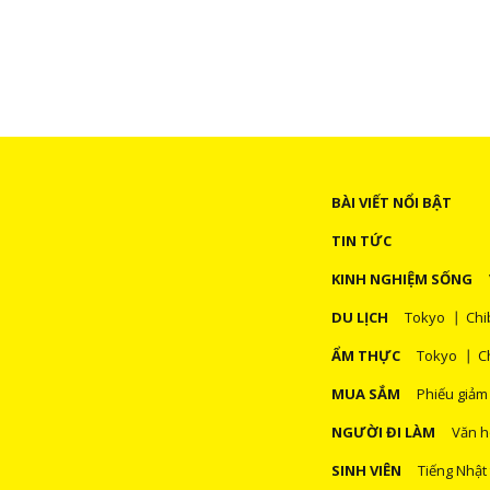
BÀI VIẾT NỔI BẬT
TIN TỨC
KINH NGHIỆM SỐNG
DU LỊCH
Tokyo
Chi
ẨM THỰC
Tokyo
C
MUA SẮM
Phiếu giảm
NGƯỜI ĐI LÀM
Văn h
SINH VIÊN
Tiếng Nhật