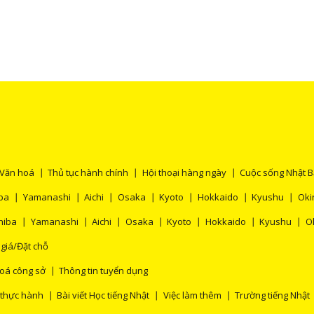
thích leo núi trong những năm gần đây, đặc
Văn hoá
Thủ tục hành chính
Hội thoại hàng ngày
Cuộc sống Nhật 
ba
Yamanashi
Aichi
Osaka
Kyoto
Hokkaido
Kyushu
Oki
hiba
Yamanashi
Aichi
Osaka
Kyoto
Hokkaido
Kyushu
O
 giá/Đặt chỗ
oá công sở
Thông tin tuyển dụng
 thực hành
Bài viết Học tiếng Nhật
Việc làm thêm
Trường tiếng Nhật