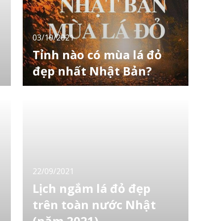
03/10/2021
Tỉnh nào có mùa lá đỏ
đẹp nhất Nhật Bản?
Mùa thu Nhật Bản có một vẻ đẹp không ai
có thể bỏ qua hoặc không nhắc tới. Đó chính
là là đỏ - được gọi là koyo hay momiji. Là
quốc gia nổi tiếng với mùa lá đỏ, chắc hẳn
người Nhật sẽ vô cùng tự hào về nó. Theo
họ, đâu là tỉnh có lá đỏ đẹp nhất, hãy cùng
o
xem kết quả khảo sát được thực hiện vào
tháng
22/09/2021
Lịch ngắm lá đỏ đẹp
trên toàn nước Nhật
(năm 2021)