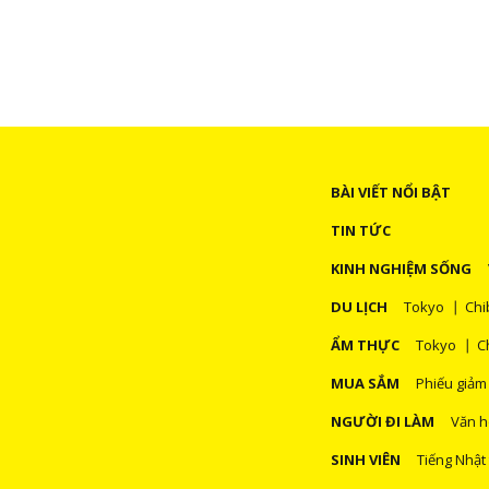
JR-EAST và điểm đến gợi ý cho chuyến d
BÀI VIẾT NỔI BẬT
TIN TỨC
KINH NGHIỆM SỐNG
DU LỊCH
Tokyo
Chi
ẨM THỰC
Tokyo
C
MUA SẮM
Phiếu giảm
NGƯỜI ĐI LÀM
Văn h
SINH VIÊN
Tiếng Nhật