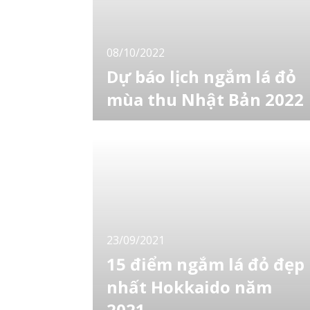
08/10/2022
Dự báo lịch ngắm lá đỏ
mùa thu Nhật Bản 2022
Weathernews đã công bố "Dự báo lần thứ
nhất về thời gian tốt nhất để ngắm lá mùa
thu năm 2022". Đây là thông tin tham khảo
hữu ích cho khách du lịch để tận hưởng mùa
lá đỏ năm nay. Thời gian tốt nhất để ngắm lá
vàng/đỏ dọc theo các ngọn núi ở phía Đông
và phía Tây Nhật Bản dự kiến ​​sẽ hơi muộn s
v
23/09/2021
15 điểm ngắm lá đỏ đẹp
nhất Hokkaido năm
2021