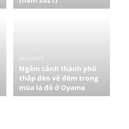
Một trong những mùa được mong đợi nhất
trong năm đó là mùa thu với lá đỏ - mang tới
cho Nhật một màu sắc mới thu hút nhiều
người người tới các điểm ngắm nổi tiếng. Sau
đây, LocoBee sẽ giới thiệu tới bạn dự đoán
á
thời điểm ngắm lá đỏ trong năm nay ở Nhật
theo từng khu vực nhé! Những ngày đặc b
09/11/2017
Ngắm cảnh thành phố
thắp đèn về đêm trong
mùa lá đỏ ở Oyama
Thời gian đẹp nhất để ngắm lá đỏ ở tỉnh
Kanagawa là khoảng tháng 11. Trong tỉnh có
khá nhiều địa điểm ngắm lá đỏ, trong số đó
tôi khuyên bạn nên đến Tanzawa Oyama để
ngắm sự kiện thắp đèn vào buổi tối. Oyama
a
là nơi thu hút được sự yêu thích của người