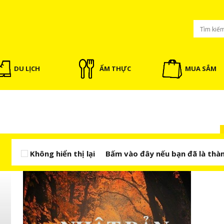
DU LỊCH
ẨM THỰC
MUA SẮM
Không hiển thị lại
Bấm vào đây nếu bạn đã là thàn