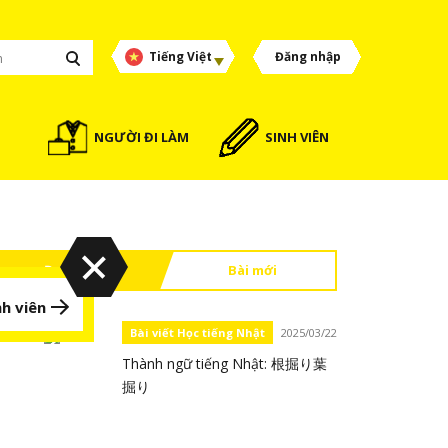
Tiếng Việt
Đăng nhập
NGƯỜI ĐI LÀM
SINH VIÊN
Đọc nhiều
Bài mới
h viên
Bài viết Học tiếng Nhật
2025/03/22
Thành ngữ tiếng Nhật: 根掘り葉
掘り