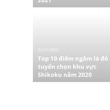
Hokkaido là khu vực là chuyển màu sớm nhất
ở Nhật. Ngay từ bây giờ bạn đã có thể lên kế
hoạch cho chuyến đi ngắm lá đỏ của mình
cùng bạn bè tại các cái tên nổi tiếng trong
mùa thu ở Hokkaido rồi! LocoBee sẽ giới
thiệu tới bạn. Dưới đây sẽ là 15 điểm ngắm l
đỏ đẹp nhất vùng Hokkaido năm 2021 nhé!
02/11/2020
Top 10 điểm ngắm lá đỏ
tuyển chọn khu vực
Shikoku năm 2020
LocoBee tiếp tục cập nhật tin tức về mùa lá
đỏ năm nay tại Nhật Bản. Vùng đất được giới
thiệu hôm nay là Shikoku (bao gồm các tỉnh
Kagawa, Ehime, Tokushima và Kochi). 10
điểm đến ngày hôm nay sẽ là các địa danh
nào cùng xem nhé! An tâm cùng vé giá rẻ củ