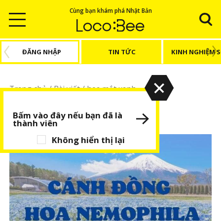
Cùng bạn khám phá Nhật Bản
ĐĂNG NHẬP
TIN TỨC
KINH NGHIỆM 
Trang chủ
/
Bài viết
/
hoa mắt xanh
hoa mắt xanh
Bấm vào đây nếu bạn đã là
thành viên
Không hiển thị lại