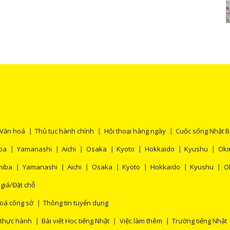
Văn hoá
Thủ tục hành chính
Hội thoại hàng ngày
Cuộc sống Nhật 
ba
Yamanashi
Aichi
Osaka
Kyoto
Hokkaido
Kyushu
Oki
hiba
Yamanashi
Aichi
Osaka
Kyoto
Hokkaido
Kyushu
O
 giá/Đặt chỗ
oá công sở
Thông tin tuyển dụng
 thực hành
Bài viết Học tiếng Nhật
Việc làm thêm
Trường tiếng Nhật