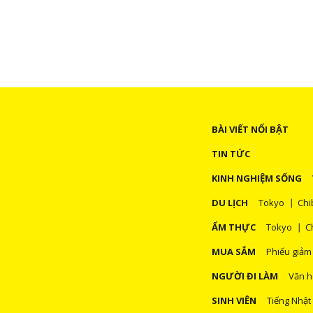
BÀI VIẾT NỔI BẬT
TIN TỨC
KINH NGHIỆM SỐNG
DU LỊCH
Tokyo
Chi
ẨM THỰC
Tokyo
C
MUA SẮM
Phiếu giảm
NGƯỜI ĐI LÀM
Văn h
SINH VIÊN
Tiếng Nhật