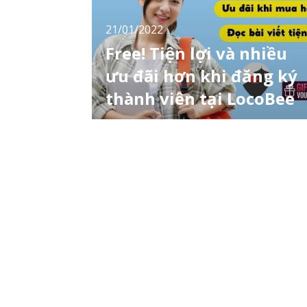
21/01/2022
Free! Tiện lợi và nhiều
ưu đãi hơn khi đăng ký
thành viên tại LocoBee
Chào tất cả bạn đọc của LocoBee! Cảm ơn
các bạn đã và đang đồng hành cùng
LocoBee trong suốt thời gian qua. LocoBee
là trang thông tin cập nhật tin tức, văn hoá,
ẩm thực, mua sắm, du lịch... về Nhật Bản
dành cho bạn đọc là người Việt Nam sống ở
Nhật, Việt Nam và nhiều quốc gia khác trên
toàn thế