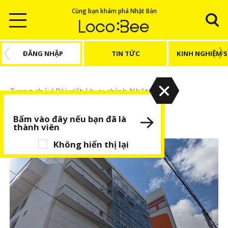
Cùng bạn khám phá Nhật Bản
ĐĂNG NHẬP
TIN TỨC
KINH NGHIỆM 
Trang chủ
/
Bài viết
/
bưu chính Nhật Bản
bưu chính Nhật Bản
Bấm vào đây nếu bạn đã là
thành viên
Không hiển thị lại