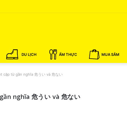
DU LỊCH
ẨM THỰC
MUA SẮM
biệt cặp từ gần nghĩa 危うい và 危ない
 từ gần nghĩa 危うい và 危ない