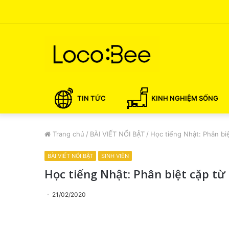
TIN TỨC
KINH NGHIỆM SỐNG
Trang chủ
/
BÀI VIẾT NỔI BẬT
/
Học tiếng Nhật: Phân 
BÀI VIẾT NỔI BẬT
SINH VIÊN
Học tiếng Nhật: Phân biệt cặp
21/02/2020