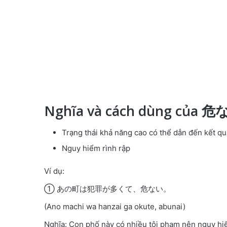
Nghĩa và cách dùng của 
Trạng thái khả năng cao có thể dẫn đến kết q
Nguy hiểm rình rập
Ví dụ:
① あの町は犯罪が多くて、危ない。
(Ano machi wa hanzai ga okute, abunai)
Nghĩa: Con phố này có nhiều tội phạm nên nguy hi