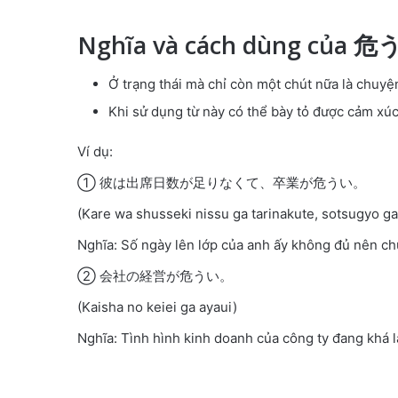
Nghĩa và cách dùng của 
Ở trạng thái mà chỉ còn một chút nữa là chuyệ
Khi sử dụng từ này có thể bày tỏ được cảm xúc 
Ví dụ:
① 彼は出席日数が足りなくて、卒業が危うい。
(Kare wa shusseki nissu ga tarinakute, sotsugyo ga
Nghĩa: Số ngày lên lớp của anh ấy không đủ nên ch
② 会社の経営が危うい。
(Kaisha no keiei ga ayaui)
Nghĩa: Tình hình kinh doanh của công ty đang khá l