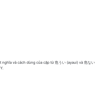
iệt nghĩa và cách dùng của cặp từ 危うい (ayaui) và 危ない
Y.