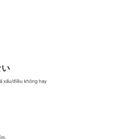
危ない
uả xấu/điều không hay
ểm.