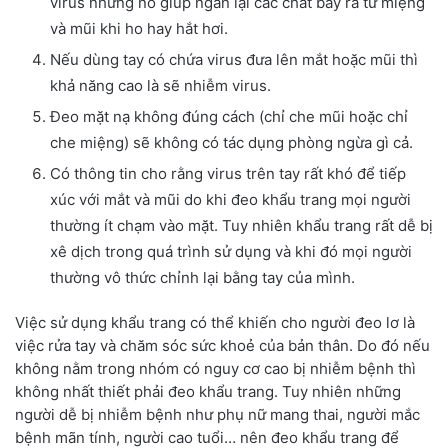
virus nhưng nó giúp ngăn lại các chất bay ra từ miệng
và mũi khi ho hay hắt hơi.
Nếu dùng tay có chứa virus đưa lên mắt hoặc mũi thì
khả năng cao là sẽ nhiễm virus.
Đeo mặt nạ không đúng cách (chỉ che mũi hoặc chỉ
che miệng) sẽ không có tác dụng phòng ngừa gì cả.
Có thông tin cho rằng virus trên tay rất khó để tiếp
xúc với mắt và mũi do khi đeo khẩu trang mọi người
thường ít chạm vào mặt. Tuy nhiên khẩu trang rất dễ bị
xê dịch trong quá trình sử dụng và khi đó mọi người
thường vô thức chỉnh lại bằng tay của mình.
Việc sử dụng khẩu trang có thể khiến cho người đeo lơ là
việc rửa tay và chăm sóc sức khoẻ của bản thân. Do đó nếu
không nằm trong nhóm có nguy cơ cao bị nhiễm bệnh thì
không nhất thiết phải đeo khẩu trang. Tuy nhiên những
người dễ bị nhiễm bệnh như phụ nữ mang thai, người mắc
bệnh mãn tính, người cao tuổi… nên đeo khẩu trang để