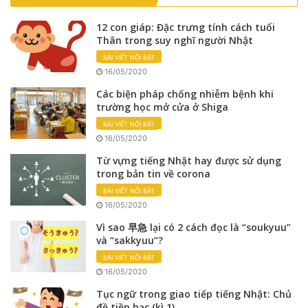
12 con giáp: Đặc trưng tính cách tuổi
Thân trong suy nghĩ người Nhật
BÀI VIẾT NỔI BẬT
16/05/2020
Các biện pháp chống nhiễm bệnh khi
trường học mở cửa ở Shiga
BÀI VIẾT NỔI BẬT
16/05/2020
Từ vựng tiếng Nhật hay được sử dụng
trong bản tin về corona
BÀI VIẾT NỔI BẬT
16/05/2020
Vì sao 早急 lại có 2 cách đọc là “soukyuu”
và “sakkyuu”?
BÀI VIẾT NỔI BẬT
16/05/2020
Tục ngữ trong giao tiếp tiếng Nhật: Chủ
đề tiền bạc (kì 1)