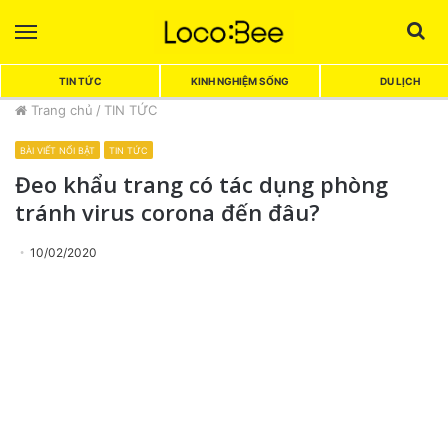
Menu
Sea
TIN TỨC
KINH NGHIỆM SỐNG
DU LỊCH
Trang chủ
/
TIN TỨC
BÀI VIẾT NỔI BẬT
TIN TỨC
Đeo khẩu trang có tác dụng phòng
tránh virus corona đến đâu?
10/02/2020