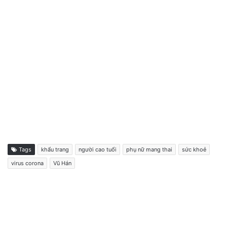
Tags
khẩu trang
người cao tuổi
phụ nữ mang thai
sức khoẻ
virus corona
Vũ Hán