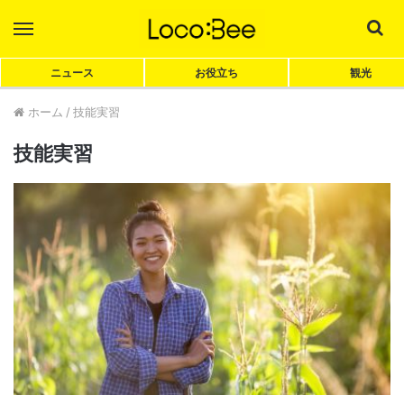
Menu
Sea
ニュース
お役立ち
観光
ホーム
/
技能実習
技能実習