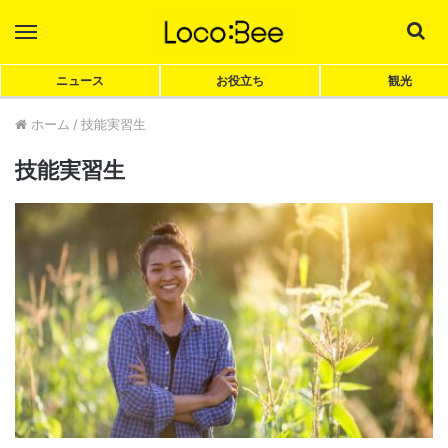
Menu
Sea
ニュース
お役立ち
観光
ホーム
/
技能実習生
技能実習生