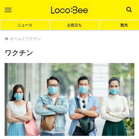
Menu
Sea
ニュース
お役立ち
観光
ホーム
/
ワクチン
ワクチン