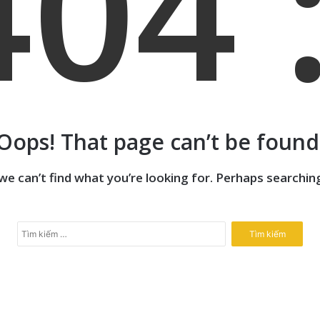
404 :
Oops! That page can’t be found
we can’t find what you’re looking for. Perhaps searching
T
ì
m
k
i
ế
m