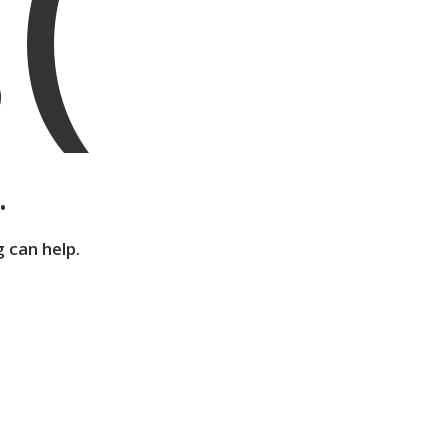
(
.
 can help.