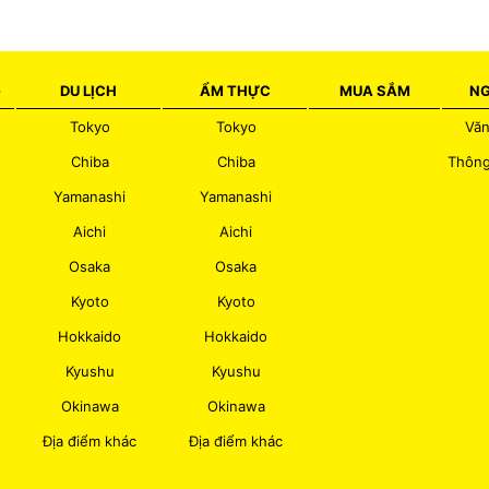
c
h
o
:
G
DU LỊCH
ẨM THỰC
MUA SẮM
NG
Tokyo
Tokyo
Văn
Chiba
Chiba
Thông
Yamanashi
Yamanashi
Aichi
Aichi
Osaka
Osaka
Kyoto
Kyoto
Hokkaido
Hokkaido
Kyushu
Kyushu
Okinawa
Okinawa
Địa điểm khác
Địa điểm khác