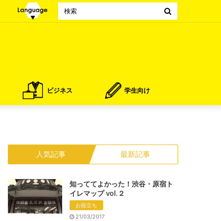
Search
for
ビジネス
学生向け
人気記事
最新記事
知っててよかった！渋谷・原宿ト
イレマップ vol.２
お役立ち
21/03/2017