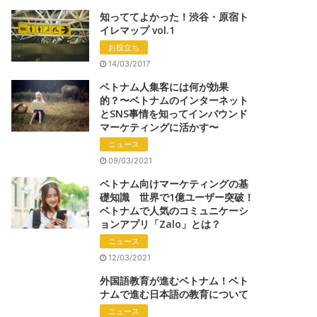
知っててよかった！渋谷・原宿ト
イレマップ vol.1
お役立ち
14/03/2017
ベトナム人集客には何が効果
的？〜ベトナムのインターネット
とSNS事情を知ってインバウンド
マーケティングに活かす〜
ニュース
09/03/2021
ベトナム向けマーケティングの基
礎知識 世界で1億ユーザー突破！
ベトナムで人気のコミュニケーシ
ョンアプリ「Zalo」とは？
ニュース
12/03/2021
外国語教育が進むベトナム！ベト
ナムで進む日本語の教育について
ニュース