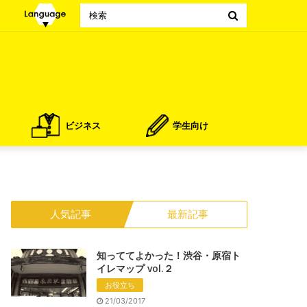
Search
for
ビジネス
学生向け
人気記事
最新記事
知っててよかった！渋谷・原宿ト
イレマップ vol.２
お役立ち
21/03/2017