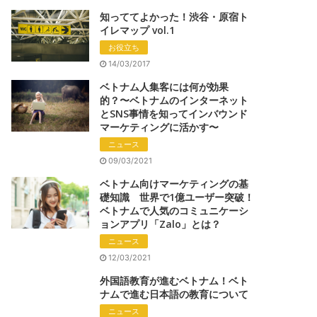
知っててよかった！渋谷・原宿ト
イレマップ vol.1
お役立ち
14/03/2017
ベトナム人集客には何が効果
的？〜ベトナムのインターネット
とSNS事情を知ってインバウンド
マーケティングに活かす〜
ニュース
09/03/2021
ベトナム向けマーケティングの基
礎知識 世界で1億ユーザー突破！
ベトナムで人気のコミュニケーシ
ョンアプリ「Zalo」とは？
ニュース
12/03/2021
外国語教育が進むベトナム！ベト
ナムで進む日本語の教育について
ニュース