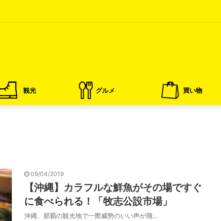
観光
グルメ
買い物
09/04/2019
【沖縄】カラフルな鮮魚がその場ですぐ
に食べられる！「牧志公設市場」
沖縄、那覇の観光地で一際威勢のいい声が飛…