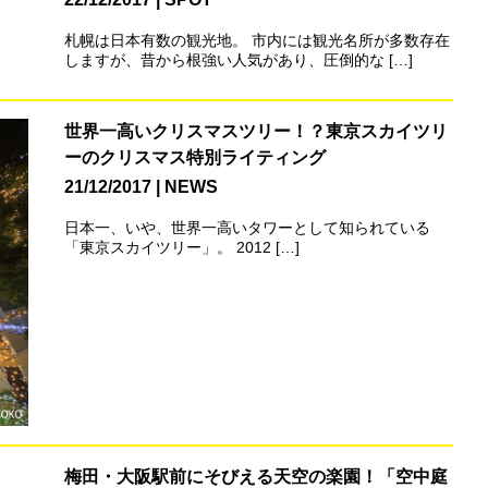
札幌は日本有数の観光地。 市内には観光名所が多数存在
しますが、昔から根強い人気があり、圧倒的な […]
世界一高いクリスマスツリー！？東京スカイツリ
ーのクリスマス特別ライティング
21/12/2017
NEWS
日本一、いや、世界一高いタワーとして知られている
「東京スカイツリー」。 2012 […]
梅田・大阪駅前にそびえる天空の楽園！「空中庭