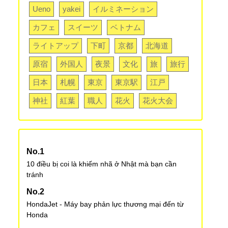
Ueno
yakei
イルミネーション
カフェ
スイーツ
ベトナム
ライトアップ
下町
京都
北海道
原宿
外国人
夜景
文化
旅
旅行
日本
札幌
東京
東京駅
江戸
神社
紅葉
職人
花火
花火大会
10 điều bị coi là khiếm nhã ở Nhật mà bạn cần
tránh
HondaJet - Máy bay phản lực thương mại đến từ
Honda