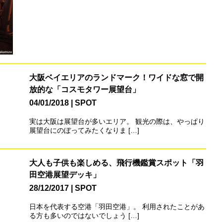
大阪ベイエリアのランドマーク！ワイドな窓で開
放的な「コスモタワー展望台」
04/01/2018
SPOT
実は大阪は展望台が多いエリア。 観光の際は、やっぱり
展望台にのぼってみたくなりま […]
大人も子供も楽しめる、飛行機鑑賞スポット「羽
田空港展望デッキ」
28/12/2017
SPOT
日本を代表する空港「羽田空港」。 利用されたことがあ
る方も多いのではないでしょう […]