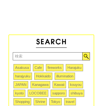
Asakusa
Cafe
fireworks
Harajuku
harajyuku
Hokkaido
illumination
JAPAN
Kanagawa
Kawaii
kouyou
kyoto
LOCOBEE
sapporo
shibuya
Shopping
Shrine
Tokyo
travel