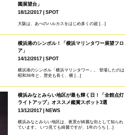
園展望台」
18/12/2017
SPOT
大阪は、あべのハルカスをはじめ多くの超 […]
横浜港のシンボル！「横浜マリンタワー展望フロ
ア」
14/12/2017
SPOT
横浜港のシンボル「横浜マリンタワー」。 登場したのは
昭和36年と、歴史も長く、横 […]
横浜みなとみらい地区が最も輝く日！「全館点灯
ライトアップ」オススメ鑑賞スポット3選
13/12/2017
NEWS
横浜みなとみらい地区は、夜景が綺麗な街として知られ
ています。 いつ見ても綺麗ですが、1年のうち […]