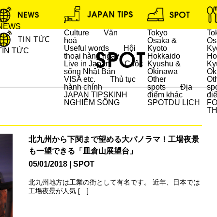
NEWS
Culture
Văn
Tokyo
To
hoá
Osaka &
Os
Useful words
Hội
Kyoto
Ky
TIN TỨC
thoại hàng ngày
Hokkaido
Ho
Live in Japan
Cuộc
Kyushu &
Ky
sống Nhật Bản
Okinawa
Ok
DU LỊCH
VISA etc.
Thủ tục
Other
Ot
hành chính
spots
Địa
sp
JAPAN TIPS
KINH
điểm khác
đi
NGHIỆM SỐNG
SPOT
DU LỊCH
F
T
北九州から下関まで望める大パノラマ！工場夜景
も一望できる「皿倉山展望台」
05/01/2018
SPOT
北九州地方は工業の街として有名です。 近年、日本では
工場夜景が人気 […]