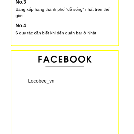
Bảng xếp hạng thành phố “dễ sống” nhất trên thế
giới
6 quy tắc cần biết khi đến quán bar ở Nhật
Áo khoác Sukajan – phong cách đường phố của
giới trẻ Nhật
Những câu tiếng Nhật đơn giản sử dụng khi gặp
khó khăn, khủng hoảng
Locobee_vn
Phản ứng của người nước ngoài về văn hóa Nhật
Bản
3 thủ tục quan trọng phải làm đầu tiên khi đến Nhật
Bản