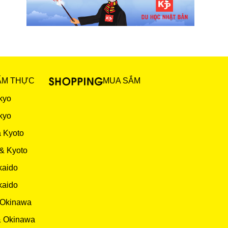
ẨM THỰC
MUA SẮM
kyo
kyo
 Kyoto
& Kyoto
kaido
kaido
 Okinawa
& Okinawa