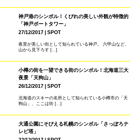
神戸港のシンボル！くびれの美しい外観が特徴的
「神戸ポートタワー」
27/12/2017
SPOT
夜景が美しい街として知られている神戸。 六甲山など、
山から見下ろす […]
小樽の街を一望できる街のシンボル！北海道三大
夜景「天狗山」
26/12/2017
SPOT
北海道のスキーの名所として知られている小樽市の「天
狗山」、ここは街 […]
大通公園にそびえる札幌のシンボル「さっぽろテ
レビ塔」
22/12/2017
SPOT