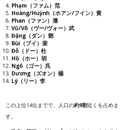
Phạm（ファム）范
Hoàng/Huỳnh（ホアン/フイン）黄
Phan（ファン）潘
Vũ/Võ（ヴー/ヴォー）武
Đặng（ダン）鄧
Bùi（ブイ）裴
Đỗ（ドー）杜
Hồ（ホー）胡
Ngô（ゴー）呉
Dương（ズオン）楊
Lý（リー）李
この上位14位までで、人口の
約9割
近くを占めま
す。