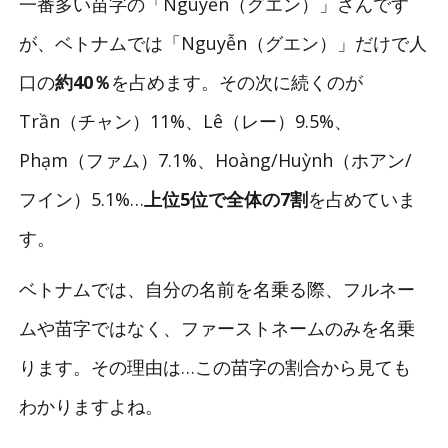
一番多い苗字の「Nguyễn（グエン）」さんです
が、ベトナムでは「Nguyễn（グエン）」だけで人
口の
約40％
を占めます。その次に続くのが
Trần（チャン）11%、Lê（レー）9.5%、
Phạm（ファム）7.1%、Hoàng/Huỳnh（ホアン/
フイン）5.1%…
上位5位で全体の7割
を占めていま
す。
ベトナムでは、自分の名前を名乗る際、フルネー
ムや苗字ではなく、ファーストネームのみを名乗
ります。その理由は…この苗字の割合から見ても
わかりますよね。