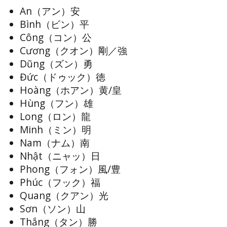
An（アン）安
Bình（ビン）平
Công（コン）公
Cương（クオン）剛／強
Dũng（ズン）勇
Đức（ドゥック）徳
Hoàng（ホアン）黄/皇
Hùng（フン）雄
Long（ロン）龍
Minh（ミン）明
Nam（ナム）南
Nhật（ニャッ）日
Phong（フォン）風/豊
Phúc（フック）福
Quang（クアン）光
Sơn（ソン）山
Thắng（タン）勝