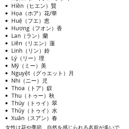
Hiền（ヒエン）賢
Họa（ホア）花/華
Huệ（フエ）恵
Hương（フオン）香
Lan（ラン）蘭
Liên（リエン）蓮
Linh（リン）鈴
Lý（リー）理
Mỹ（ミー）美
Nguyệt（グゥエット）月
Nhi（ニー）児
Thoa（トア）釵
Thu（トゥー）秋
Thúy（トゥイ）翠
Thủy（トゥイ）水
Xuân（スアン）春
女性は花や季節、自然を感じられる名前が多いで