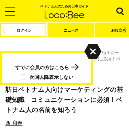
ベトナム人のための日本ガイド
ログイン
ニュース
お役立ち
ホーム
/
記事
/
ピックアップ
/
訪日ベトナム人向けマー
ケティングの基礎知識 コミュニケーションに必須！ベ
トナム人の名前を知ろう
すでに会員の方はこちら
次回以降表示しない
ピックアップ
ニュース
訪日ベトナム人向けマーケティングの基
礎知識 コミュニケーションに必須！ベ
トナム人の名前を知ろう
西 和春