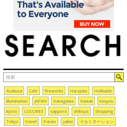
Asakusa
Cafe
fireworks
Harajuku
Hokkaido
illumination
JAPAN
Kanagawa
Kawaii
kouyou
kyoto
LOCOBEE
sapporo
shibuya
Shopping
Tokyo
travel
travex
yakei
イルミネーション