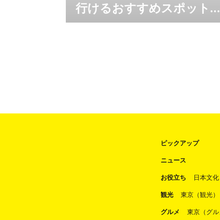
行けるおすすめスポット
紹介 みんな大好き信玄餅
編集：LOCOBEE[PR] トラベックスツアーズと
LOCOBEEがタッグを組んで、バスツアーで行
の詰め放題！「桔梗信玄餅
けるおすすめスポットを紹介するシリーズ。
工場」
今回は、日本人ならみんな大好き！きな粉と黒
蜜の最強コラボ「桔梗信玄餅」の工場見学をご
紹介！ 山梨のお土産「桔梗信玄餅」 山梨のお
土産で、必ず名前が挙がるのが「桔梗信玄餅」
弾
ピックアップ
ニュース
お役立ち
日本文化
観光
東京（観光）
グルメ
東京（グル