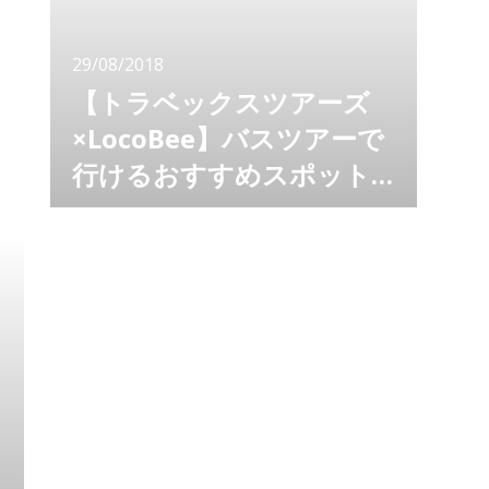
角のシルエットを期待しますよね。 しかし、
富士山というものは本当に気まぐれ。
29/08/2018
【トラベックスツアーズ
×LocoBee】バスツアーで
行けるおすすめスポット
紹介 フルーツ王国山梨で
トラベックスツアーズとLOCOBEEがタッグを
組んで、バスツアーで行けるおすすめスポット
旬のフルーツを贅沢に！心
を紹介するシリーズ。 お腹いっぱい旬のフル
ゆくまで！お腹いっぱ
ーツを食べられる、フルーツ狩りは一年を通し
て大人気。 今回は、初夏から夏に最盛期を迎
い！「フルーツ狩り体験」
える、濃厚な甘さが魅力の「桃狩り」をご紹
介！ いざフルーツ狩りへ！ 旬のフルーツをお
腹いっぱい食べたい！ それも出来る事なら