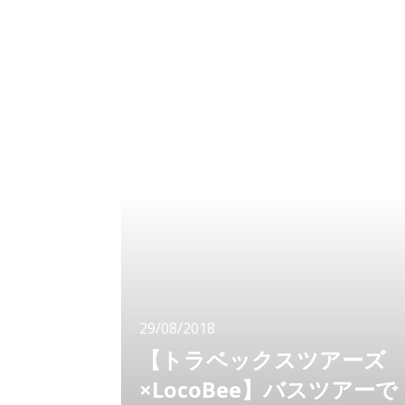
のはっかい）」 こんこんと湧き出る澄んだ水
は、日本の名水百選にも認定されています。
富士山を水源と
29/08/2018
【トラベックスツアーズ
×LocoBee】バスツアーで