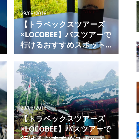
29/08/2018
【トラベックスツアーズ
×LOCOBEE】バスツアーで
行けるおすすめスポット
紹介 できたての生ビール
編集：LOCOBEE[PR] トラベックスツアーズと
LOCOBEEがタッグを組んで、バスツアーで行
が味わえる！「アサヒビー
けるおすすめスポットを紹介するシリーズ。
ル工場」
今回は、出来立ての生ビールが飲める！「アサ
ヒビール工場見学」へ。 アサヒビール工場見
学 見学の為にエスカレーターで工場へ。 あ
れ？嗅いだ事のない不思議香りが広がってい
る。 何だろう？と疑問に思いながら
29/08/2018
【トラベックスツアーズ
×LOCOBEE】バスツアーで
行けるおすすめスポット