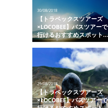
30/08/2018
【トラベックスツアーズ
×LOCOBEE】バスツアーで
行けるおすすめスポット
まとめ
編集：LOCOBEE[PR] トラベックスツアーズの
バスツアーで行った、おすすめスポット記事を
まとめました！ 是非今後のお出掛けの参考に
してみてくださいね。 桔梗屋（山梨県） 山梨
県の定番お土産、桔梗屋信玄餅。 その製造元
の桔梗屋信玄餅工場で信玄餅の詰め放題を体
験！ お得な詰め放題のコツも教えます！
https://loco
29/08/2018
【トラベックスツアーズ
×LOCOBEE】バスツアーで
行けるおすすめスポット