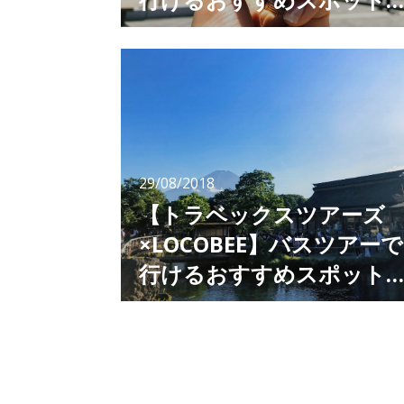
紹介 黒たまごを食べて寿
編集：LOCOBEE[PR] トラベックスツアーズと
LOCOBEEがタッグを組んで、バスツアーで行
命が延びる？「大涌谷」
けるおすすめスポットを紹介するシリーズ。
今回は、箱根の定番観光スポット「大涌谷」
へ！ 火山活動をリアルに感じられる「大涌
谷」 ここ、大涌谷はいまでもなお火山活動が
続き、硫化水素を含む白煙が上がっています。
荒涼とした大地、特徴的な
29/08/2018
【トラベックスツアーズ
×LOCOBEE】バスツアーで
行けるおすすめスポット
紹介 神秘的な透明度の湧
トラベックスツアーズとLOCOBEEがタッグを
組んで、バスツアーで行けるおすすめスポット
池 名水百選にも選ばれた
を紹介するシリーズ。 今回は、富士山の麓に
「忍野八海」
ある、透き通るような湧水が有名な「忍野八
海」をご紹介します。 忍野八海って？ 世界遺
産の富士山の構成資産の一部「忍野八海（おし