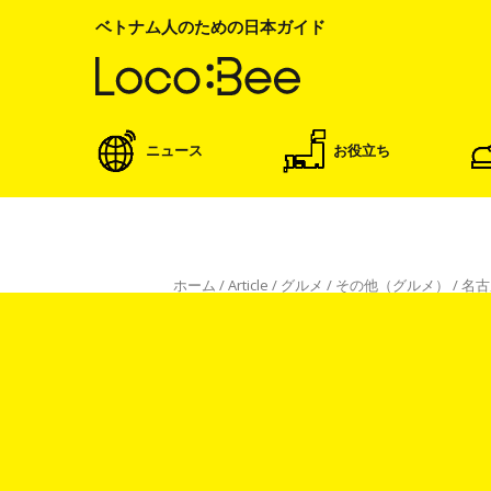
ベトナム人のための日本ガイド
ニュース
お役立ち
ホーム
/
Article
/
グルメ
/
その他（グルメ）
/
名古
グルメ
その他（グルメ）
名古屋の老舗で味噌カツ定
Ngọc Oanh