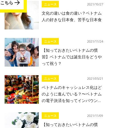
はこちら
ニュース
2021/10/27
文化の違いは食の違い？ベトナム
人の好きな日本食、苦手な日本食
ニュース
2021/11/24
【知っておきたいベトナムの慣
習】ベトナムでは誕生日をどうや
って祝う？
ニュース
2021/05/21
ベトナムのキャッシュレス化はど
のように進んでいる？〜ベトナム
の電子決済を知ってインバウンド
対策〜
ニュース
2021/11/09
【知っておきたいベトナムの慣