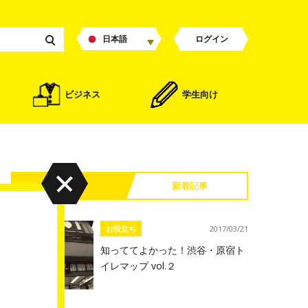
日本語
ログイン
ビジネス
学生向け
人気記事
新着記事
お役立ち
2017/03/21
知っててよかった！渋谷・原宿ト
イレマップ vol.２