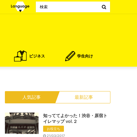
Search
for
ビジネス
学生向け
人気記事
最新記事
知っててよかった！渋谷・原宿ト
イレマップ vol.２
お役立ち
21/03/2017