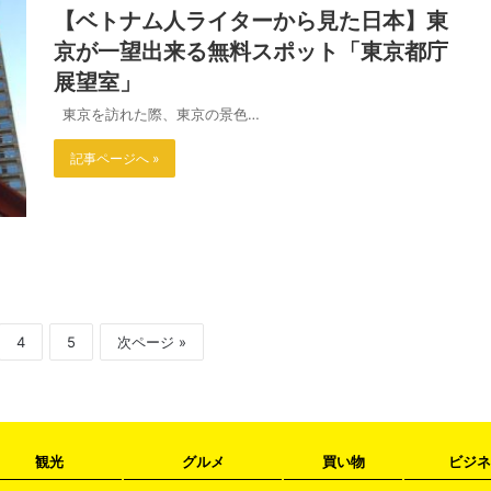
【ベトナム人ライターから見た日本】東
京が一望出来る無料スポット「東京都庁
展望室」
東京を訪れた際、東京の景色…
記事ページへ »
4
5
次ページ »
観光
グルメ
買い物
ビジネ