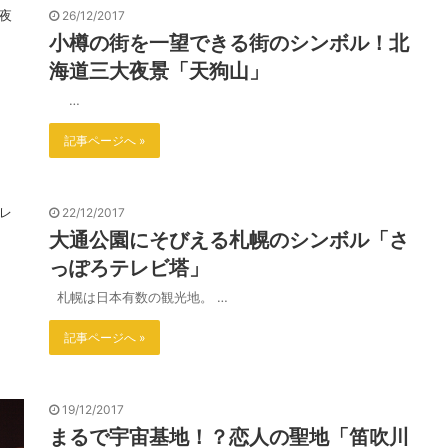
26/12/2017
小樽の街を一望できる街のシンボル！北
海道三大夜景「天狗山」
…
記事ページへ »
22/12/2017
大通公園にそびえる札幌のシンボル「さ
っぽろテレビ塔」
札幌は日本有数の観光地。 …
記事ページへ »
19/12/2017
まるで宇宙基地！？恋人の聖地「笛吹川