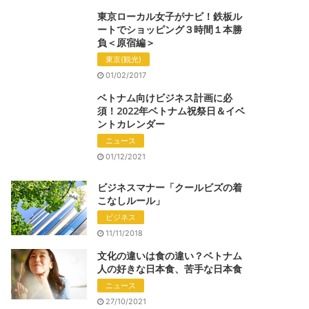
東京ローカル女子がナビ！鉄板ル
ートでショッピング３時間１本勝
負＜原宿編＞
東京(観光)
01/02/2017
ベトナム向けビジネス計画に必
須！2022年ベトナム祝祭日＆イベ
ントカレンダー
ニュース
01/12/2021
ビジネスマナー「クールビズの着
こなしルール」
ビジネス
11/11/2018
文化の違いは食の違い？ベトナム
人の好きな日本食、苦手な日本食
ニュース
27/10/2021