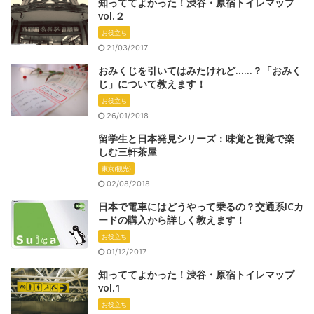
知っててよかった！渋谷・原宿トイレマップ
vol.２
お役立ち
21/03/2017
おみくじを引いてはみたけれど……？「おみく
じ」について教えます！
お役立ち
26/01/2018
留学生と日本発見シリーズ：味覚と視覚で楽
しむ三軒茶屋
東京(観光)
02/08/2018
日本で電車にはどうやって乗るの？交通系ICカ
ードの購入から詳しく教えます！
お役立ち
01/12/2017
知っててよかった！渋谷・原宿トイレマップ
vol.1
お役立ち