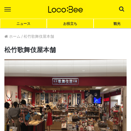
Menu
Sea
ニュース
お役立ち
観光
ホーム
/
松竹歌舞伎屋本舗
松竹歌舞伎屋本舗