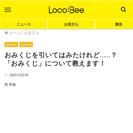
Menu
Sea
ニュース
お役立ち
観光
ホーム
/
お役立ち
お役立ち
日本文化
おみくじを引いてはみたけれど……？
「おみくじ」について教えます！
26/01/2018
西 和春