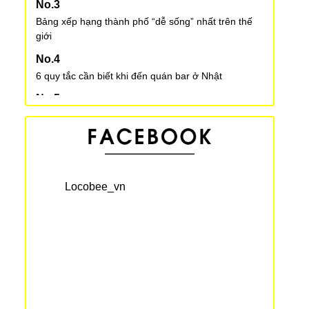
Bảng xếp hạng thành phố “dễ sống” nhất trên thế
giới
6 quy tắc cần biết khi đến quán bar ở Nhật
Áo khoác Sukajan – phong cách đường phố của
giới trẻ Nhật
Những câu tiếng Nhật đơn giản sử dụng khi gặp
khó khăn, khủng hoảng
Locobee_vn
Phản ứng của người nước ngoài về văn hóa Nhật
Bản
3 thủ tục quan trọng phải làm đầu tiên khi đến Nhật
Bản