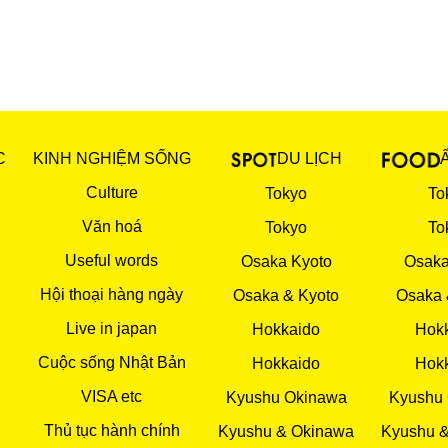
C
KINH NGHIỆM SỐNG
DU LỊCH
Culture
Tokyo
To
Văn hoá
Tokyo
To
Useful words
Osaka Kyoto
Osaka
Hội thoại hàng ngày
Osaka & Kyoto
Osaka 
Live in japan
Hokkaido
Hok
Cuộc sống Nhật Bản
Hokkaido
Hok
VISA etc
Kyushu Okinawa
Kyushu
Thủ tục hành chính
Kyushu & Okinawa
Kyushu 