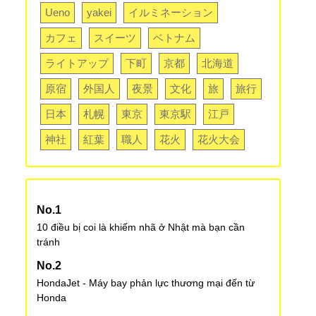
Ueno
yakei
イルミネーション
カフェ
スイーツ
ベトナム
ライトアップ
下町
京都
北海道
原宿
外国人
夜景
文化
旅
旅行
日本
札幌
東京
東京駅
江戸
神社
紅葉
職人
花火
花火大会
10 điều bị coi là khiếm nhã ở Nhật mà bạn cần
tránh
HondaJet - Máy bay phản lực thương mại đến từ
Honda