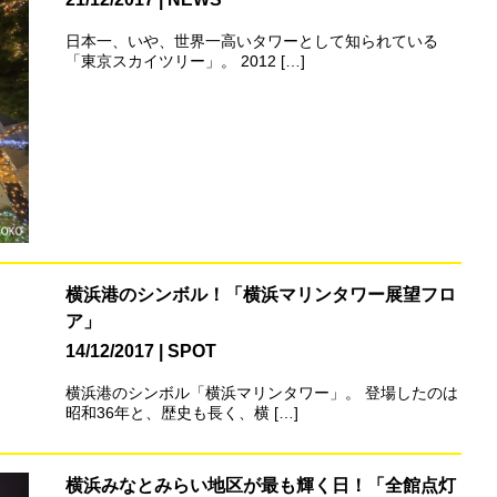
日本一、いや、世界一高いタワーとして知られている
「東京スカイツリー」。 2012 […]
横浜港のシンボル！「横浜マリンタワー展望フロ
ア」
14/12/2017
SPOT
横浜港のシンボル「横浜マリンタワー」。 登場したのは
昭和36年と、歴史も長く、横 […]
横浜みなとみらい地区が最も輝く日！「全館点灯