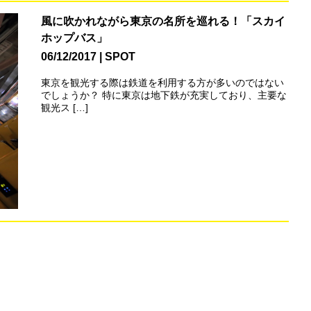
風に吹かれながら東京の名所を巡れる！「スカイ
ホップバス」
06/12/2017
SPOT
東京を観光する際は鉄道を利用する方が多いのではない
でしょうか？ 特に東京は地下鉄が充実しており、主要な
観光ス […]