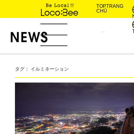
TOP
TRANG
CHỦ
KINH NGHIỆM SỐNG
TIN TỨC
タグ： イルミネーション