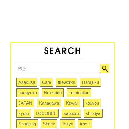
Asakusa
Cafe
fireworks
Harajuku
harajyuku
Hokkaido
illumination
JAPAN
Kanagawa
Kawaii
kouyou
kyoto
LOCOBEE
sapporo
shibuya
Shopping
Shrine
Tokyo
travel