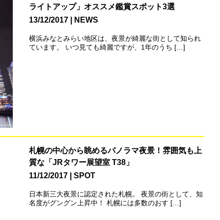
ライトアップ」オススメ鑑賞スポット3選
13/12/2017
NEWS
横浜みなとみらい地区は、夜景が綺麗な街として知られ
ています。 いつ見ても綺麗ですが、1年のうち […]
札幌の中心から眺めるパノラマ夜景！雰囲気も上
質な「JRタワー展望室 T38」
11/12/2017
SPOT
日本新三大夜景に認定された札幌。 夜景の街として、知
名度がグングン上昇中！ 札幌には多数のおす […]