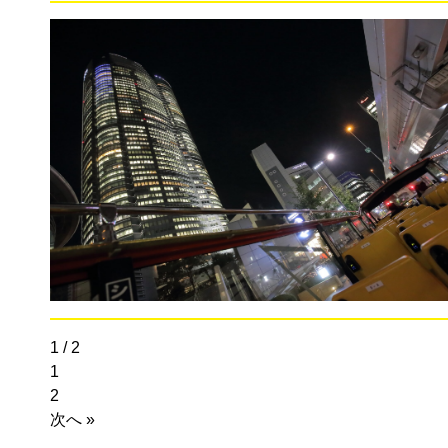
1 / 2
1
2
次へ »