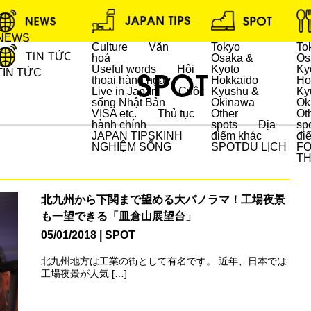
NEWS
Culture
Văn
Tokyo
To
hoá
Osaka &
Os
Useful words
Hội
Kyoto
Ky
TIN TỨC
thoại hàng ngày
Hokkaido
Ho
Live in Japan
Cuộc
Kyushu &
Ky
sống Nhật Bản
Okinawa
Ok
DU LỊCH
VISA etc.
Thủ tục
Other
Ot
hành chính
spots
Địa
sp
JAPAN TIPS
KINH
điểm khác
đi
NGHIỆM SỐNG
SPOT
DU LỊCH
F
T
北九州から下関まで望める大パノラマ！工場夜景
も一望できる「皿倉山展望台」
05/01/2018
SPOT
北九州地方は工業の街として有名です。 近年、日本では
工場夜景が人気 […]