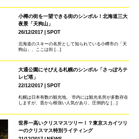
小樽の街を一望できる街のシンボル！北海道三大
夜景「天狗山」
26/12/2017
SPOT
北海道のスキーの名所として知られている小樽市の「天
狗山」、ここは街 […]
大通公園にそびえる札幌のシンボル「さっぽろテ
レビ塔」
22/12/2017
SPOT
札幌は日本有数の観光地。 市内には観光名所が多数存在
しますが、昔から根強い人気があり、圧倒的な […]
世界一高いクリスマスツリー！？東京スカイツリ
ーのクリスマス特別ライティング
21/12/2017
NEWS