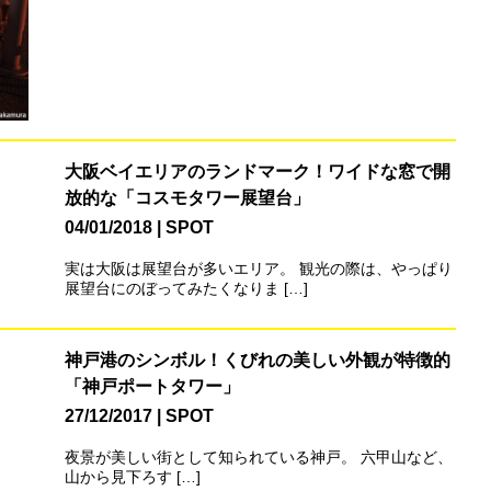
大阪ベイエリアのランドマーク！ワイドな窓で開
放的な「コスモタワー展望台」
04/01/2018
SPOT
実は大阪は展望台が多いエリア。 観光の際は、やっぱり
展望台にのぼってみたくなりま […]
神戸港のシンボル！くびれの美しい外観が特徴的
「神戸ポートタワー」
27/12/2017
SPOT
夜景が美しい街として知られている神戸。 六甲山など、
山から見下ろす […]