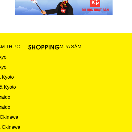
ẨM THỰC
MUA SẮM
kyo
kyo
 Kyoto
& Kyoto
kaido
kaido
 Okinawa
& Okinawa