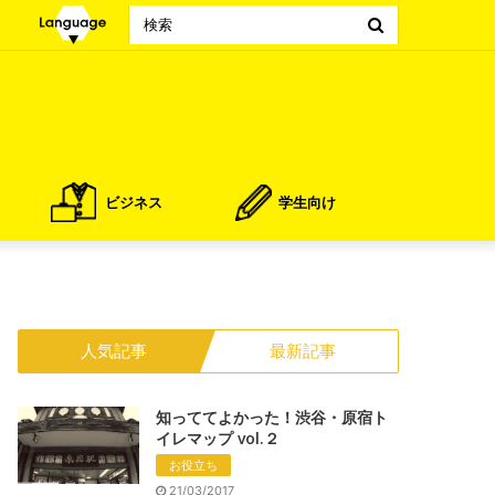
Search
for
ビジネス
学生向け
人気記事
最新記事
知っててよかった！渋谷・原宿ト
イレマップ vol.２
お役立ち
21/03/2017