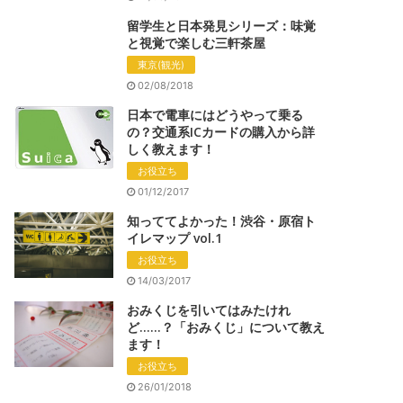
留学生と日本発見シリーズ：味覚
と視覚で楽しむ三軒茶屋
東京(観光)
02/08/2018
日本で電車にはどうやって乗る
の？交通系ICカードの購入から詳
しく教えます！
お役立ち
01/12/2017
知っててよかった！渋谷・原宿ト
イレマップ vol.1
お役立ち
14/03/2017
おみくじを引いてはみたけれ
ど……？「おみくじ」について教え
ます！
お役立ち
26/01/2018