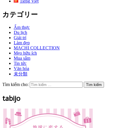
Tiếng Việt
カテゴリー
Ẩm thực
Du lịch
Giải trí
Làm đẹp
MACHI COLLECTION
Mẹo hữu ích
Mua sắm
Tin tức
Văn hóa
未分類
Tìm kiếm cho:
tabijo