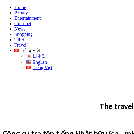
Home
Beauty
Entertainment
Gourmet
News
Shopping
TIPS
Travel
Tiếng Việt
日本語
English
Tiếng Việt
The travel
Công cụ tra tên tiếng Nhật hữu ích - mi