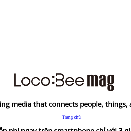
ing media that connects people, things,
Trang chủ
ễn phí ngay trên smartphone chỉ với 3 gi