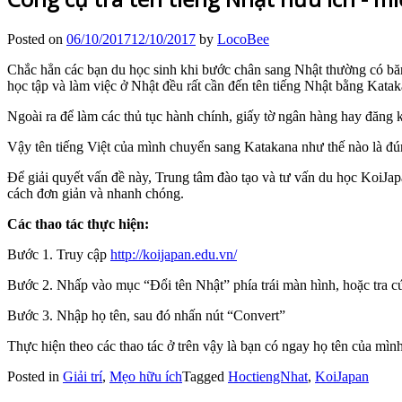
Posted on
06/10/2017
12/10/2017
by
LocoBee
Chắc hẳn các bạn du học sinh khi bước chân sang Nhật thường có băn
học tập và làm việc ở Nhật đều rất cần đến tên tiếng Nhật bằng Katak
Ngoài ra để làm các thủ tục hành chính, giấy tờ ngân hàng hay đăng 
Vậy tên tiếng Việt của mình chuyển sang Katakana như thế nào là đún
Để giải quyết vấn đề này, Trung tâm đào tạo và tư vấn du học KoiJap
cách đơn giản và nhanh chóng.
Các thao tác thực hiện:
Bước 1. Truy cập
http://koijapan.edu.vn/
Bước 2. Nhấp vào mục “Đổi tên Nhật” phía trái màn hình, hoặc tra c
Bước 3. Nhập họ tên, sau đó nhấn nút “Convert”
Thực hiện theo các thao tác ở trên vậy là bạn có ngay họ tên của mình
Posted in
Giải trí
,
Mẹo hữu ích
Tagged
HoctiengNhat
,
KoiJapan