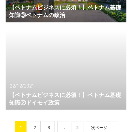
【ベトナムビジネスに必須！】ベトナム基礎
知識③ベトナムの政治
22/12/2021
【ベトナムビジネスに必須！】ベトナム基礎
知識②ドイモイ政策
1
2
3
…
5
次ページ