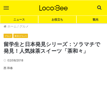
Menu
Sea
ニュース
お役立ち
観光
ホーム
/
グルメ
グルメ
東京(グルメ)
留学生と日本発見シリーズ：ソラマチで
発見！人気抹茶スイーツ「茶和々」
02/08/2018
西 和春