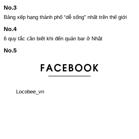
Bảng xếp hạng thành phố “dễ sống” nhất trên thế giới
6 quy tắc cần biết khi đến quán bar ở Nhật
Những câu tiếng Nhật đơn giản sử dụng khi gặp khó
khăn, khủng hoảng
Áo khoác Sukajan – phong cách đường phố của giới trẻ
Locobee_vn
Nhật
3 thủ tục quan trọng phải làm đầu tiên khi đến Nhật Bản