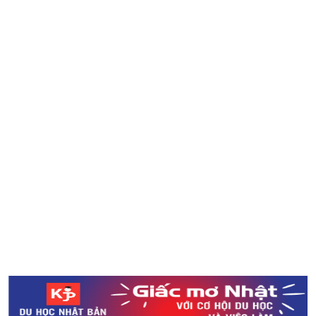
Phản ứng của người nước ngoài về văn hóa Nhật Bản
Kanji - khó khăn hóa lợi thế! Tại sao nên học Kanji?
Bộ lắp ghép biến tên địa danh thành kiến trúc nổi tiếng