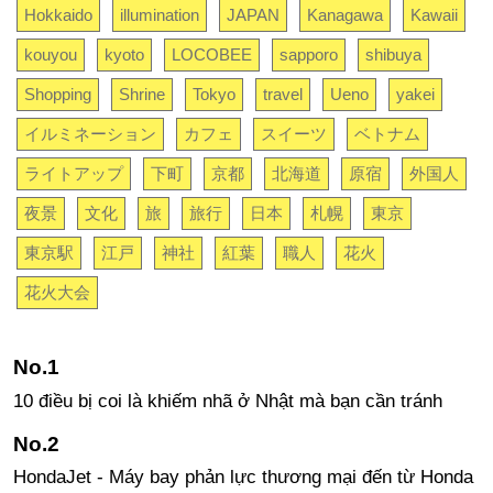
Hokkaido
illumination
JAPAN
Kanagawa
Kawaii
kouyou
kyoto
LOCOBEE
sapporo
shibuya
Shopping
Shrine
Tokyo
travel
Ueno
yakei
イルミネーション
カフェ
スイーツ
ベトナム
ライトアップ
下町
京都
北海道
原宿
外国人
夜景
文化
旅
旅行
日本
札幌
東京
東京駅
江戸
神社
紅葉
職人
花火
花火大会
10 điều bị coi là khiếm nhã ở Nhật mà bạn cần tránh
HondaJet - Máy bay phản lực thương mại đến từ Honda