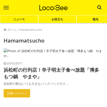
Menu
Sea
ニュース
お役立ち
観光
ホーム
/
Hamamatsucho
Hamamatsucho
05/10/2017
浜松町の行列店！辛子明太子食べ放題「博多
もつ鍋 やまや」
浜松町の駅はいつも大きなバックパックやス…
記事ページへ »