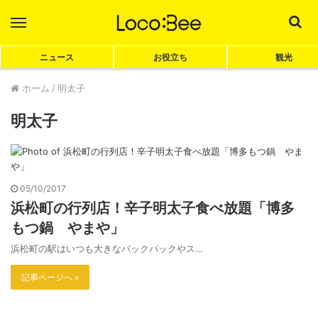
Menu
Sea
ニュース
お役立ち
観光
ホーム
/
明太子
明太子
05/10/2017
浜松町の行列店！辛子明太子食べ放題「博多
もつ鍋 やまや」
浜松町の駅はいつも大きなバックパックやス…
記事ページへ »