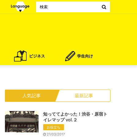
Search
for
ビジネス
学生向け
人気記事
最新記事
知っててよかった！渋谷・原宿ト
イレマップ vol.２
お役立ち
21/03/2017