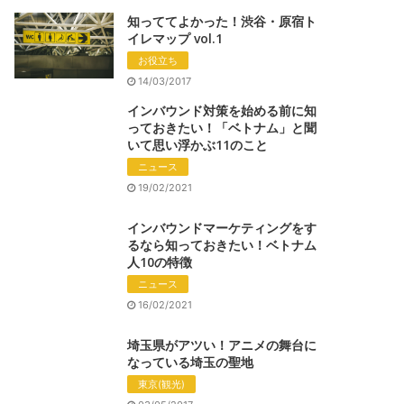
知っててよかった！渋谷・原宿ト
イレマップ vol.1
お役立ち
14/03/2017
インバウンド対策を始める前に知
っておきたい！「ベトナム」と聞
いて思い浮かぶ11のこと
ニュース
19/02/2021
インバウンドマーケティングをす
るなら知っておきたい！ベトナム
人10の特徴
ニュース
16/02/2021
埼玉県がアツい！アニメの舞台に
なっている埼玉の聖地
東京(観光)