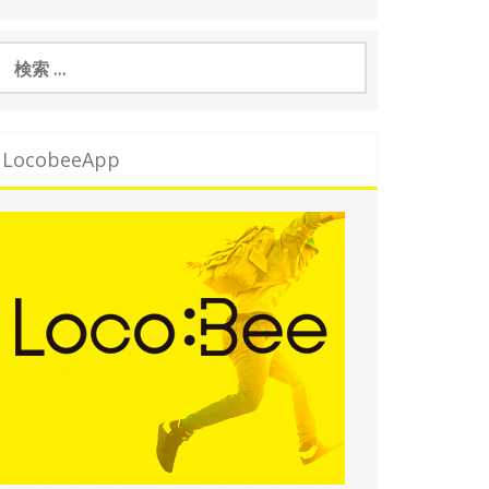
検
索
LocobeeApp