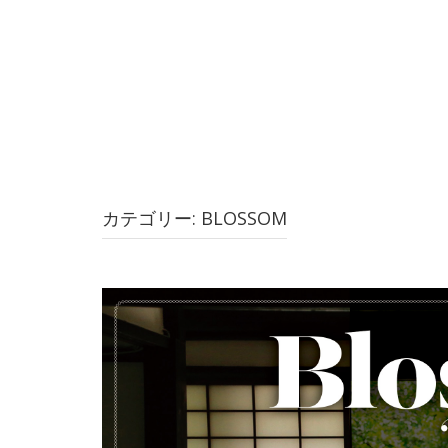
コ
ン
テ
ン
ツ
へ
ス
キ
ッ
プ
カテゴリー: BLOSSOM