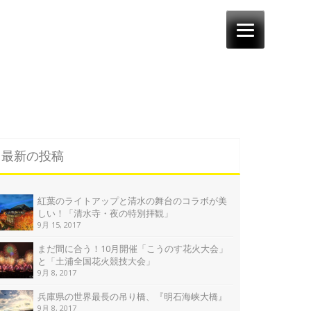
最新の投稿
紅葉のライトアップと清水の舞台のコラボが美
しい！「清水寺・夜の特別拝観」
9月 15, 2017
まだ間に合う！10月開催「こうのす花火大会」
と「土浦全国花火競技大会」
9月 8, 2017
兵庫県の世界最長の吊り橋、『明石海峡大橋』
9月 8, 2017