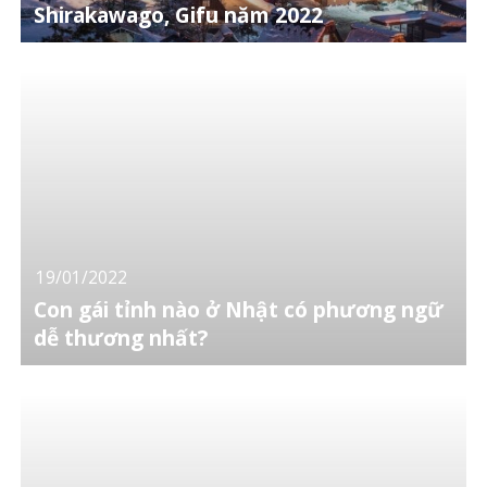
Shirakawago, Gifu năm 2022
19/01/2022
Con gái tỉnh nào ở Nhật có phương ngữ
dễ thương nhất?