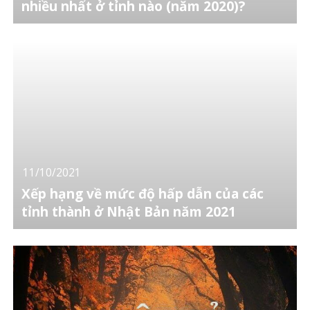
nhiều nhất ở tỉnh nào (năm 2020)?
11/10/2021
Xếp hạng về mức độ hấp dẫn của các
tỉnh thành ở Nhật Bản năm 2021