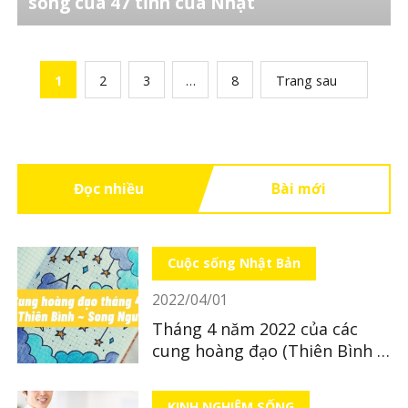
sống của 47 tỉnh của Nhật
1
2
3
…
8
Trang sau
Đọc nhiều
Bài mới
Cuộc sống Nhật Bản
2022/04/01
Tháng 4 năm 2022 của các
cung hoàng đạo (Thiên Bình ~
Song Ngư)
KINH NGHIỆM SỐNG