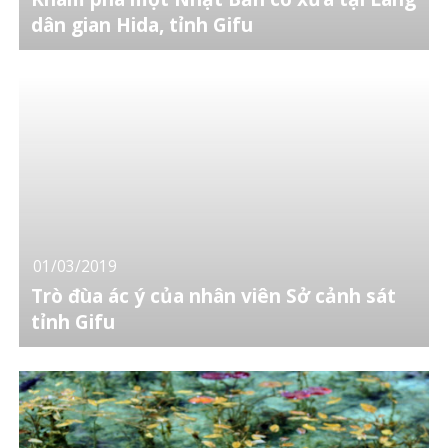
dân gian Hida, tỉnh Gifu
01/03/2019
Trò đùa ác ý của nhân viên Sở cảnh sát
tỉnh Gifu