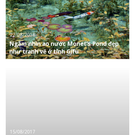
22/08/2018
Ngắm nhìn ao nước Monet’s Pond đẹp
như tranh vẽ ở tỉnh Gifu
15/08/2017