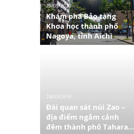
25/05/2020
Khám phá Bảo tàng
Khoa học thành phố
Nagoya, tỉnh Aichi
Nếu bạn là người yêu thích khám phá và tìm
hiểu về khoa học vũ trụ thì Bảo tàng Khoa
học thành phố Nagoya (名古屋市科学館), tỉnh
Aichi chính là sự lựa chọn hoàn hảo. Nơi đây
là một địa điểm vô cùng thú vị với các triển
lãm bổ ích và sinh động cho mọi lứa tuổi. Bảo
tàng tự nhiên và khoa học quốc gia
24/03/2019
Đài quan sát núi Zao –
địa điểm ngắm cảnh
đêm thành phố Tahara