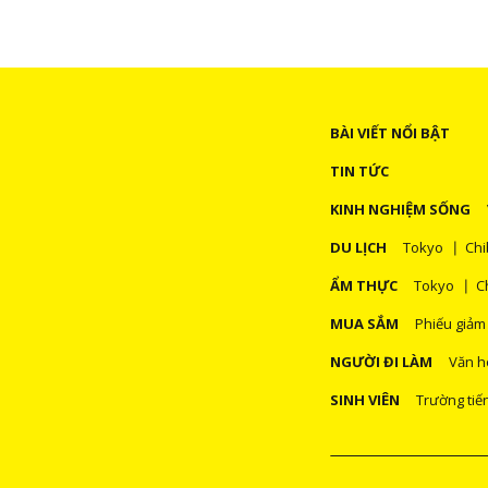
BÀI VIẾT NỔI BẬT
TIN TỨC
KINH NGHIỆM SỐNG
DU LỊCH
Tokyo
Chi
ẨM THỰC
Tokyo
C
MUA SẮM
Phiếu giảm
NGƯỜI ĐI LÀM
Văn h
SINH VIÊN
Trường tiế