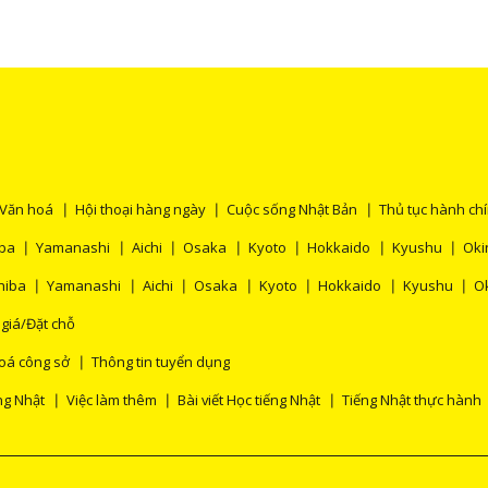
Văn hoá
Hội thoại hàng ngày
Cuộc sống Nhật Bản
Thủ tục hành ch
ba
Yamanashi
Aichi
Osaka
Kyoto
Hokkaido
Kyushu
Ok
hiba
Yamanashi
Aichi
Osaka
Kyoto
Hokkaido
Kyushu
O
 giá/Đặt chỗ
oá công sở
Thông tin tuyển dụng
ng Nhật
Việc làm thêm
Bài viết Học tiếng Nhật
Tiếng Nhật thực hành