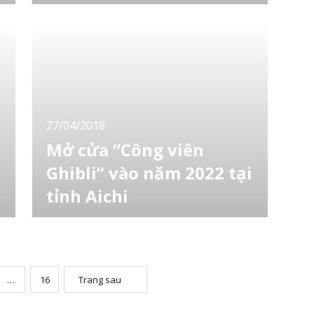
Ngày 16/11/2018, đại học Tokyo đã thực
hiện kiểm tra và thử nghiệm khả năng lái ô tô
của robot hình người tại thành phố Toyota
tỉnh Aichi. Cuộc thử nghiệm do nhóm nghiên
cứu của phòng nghiên cứu kĩ thuật công
nghiệp hệ thống thông tin đại học Tokyo thực
hiện và công khai tại khu triển lãm của thành
27/04/2018
Mở cửa “Công viên
Ghibli” vào năm 2022 tại
tỉnh Aichi
Ý tưởng xây dựng một nơi tái hiện thế giới
những bộ phim hoạt hình của “Studio Ghibli”
tại công viên Nagakute tỉnh Aichi đã nhận
được sự đồng thuận của Ghibli, dự kiến sẽ ra
mắt vào năm 2022. Tỉnh Aichi sẽ cho xây
…
16
Trang sau
dựng những công trình này tại công viên kỉ
niệm của “愛・地球博” được mở cửa 13 năm