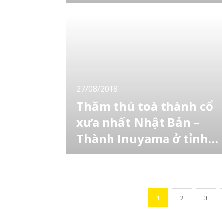
tỉnh Aichi
Nói về tỉnh Aichi mọi người thường nghĩ ngay
đến thành phố Nagoya. Tuy nhiên Tahara
cũng là một điểm đến rất hấp dẫn đối với
những người đi du lịch. Có lẽ thông tin về
Tahara khá ít nhưng đây là thành phố rất đẹp
được bao quanh bởi thiên nhiên như biển, có
địa điểm vui chơi giải trí vào ban ngày và
27/08/2018
Thăm thú toà thành cổ
xưa nhất Nhật Bản –
Thành Inuyama ở tỉnh
Aichi
Trong lịch trình của mọi du khách khi đến với
Nhật Bản không thể thiếu hoạt động thăm
viếng đền chùa hoặc toà thành nào đó. Điều
đó nói lên tầm quan trọng của những công
trình kiến trúc này trong đời sống văn hóa lâu
1
2
3
đời của người dân Nhật. Chính vì vậy, để có
thể hiểu rõ hơn về nét truyền thống đẹp