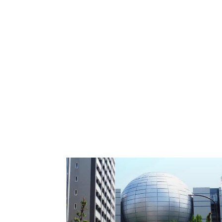
thiên nhiên vô cùng phong phú với nhiều
dạng cảnh đẹp. Thác Atena no Nanataki Thá
Atena no Nanataki Atena no Nanataki (阿寺
の 七 滝) là một thác nước ở thành phố
Shinshiro, tỉnh Aichi, trên chi nhánh của sông
Toyokawa và nằm trong Vườn Bán quốc gia
Tenry