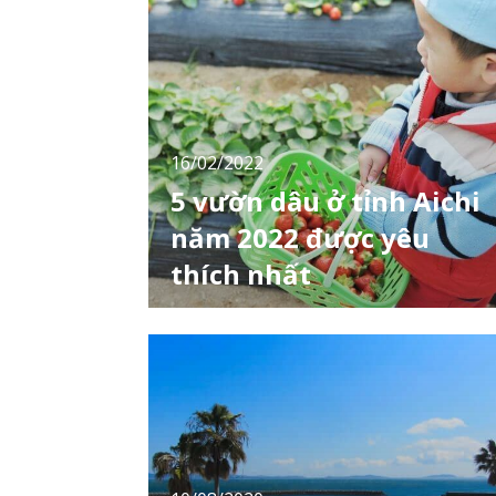
16/02/2022
5 vườn dâu ở tỉnh Aichi
năm 2022 được yêu
thích nhất
Hái dâu (Ichigogari – いちご狩り) chắc hẳn là
một trải nghiệm mà bạn nào cũng muốn thử
đúng không nào? Nếu bạn ở hoặc muốn tới
Aichi để hái dâu thì đây sẽ là 6 địa điểm siêu
chất lượng mà bạn nên xem xét nhé! [toc]
[adsense] #1. Nông trại du lịch Hana Hiroba
Tiếng Nhật: 観光農園 花ひろば Địa đ