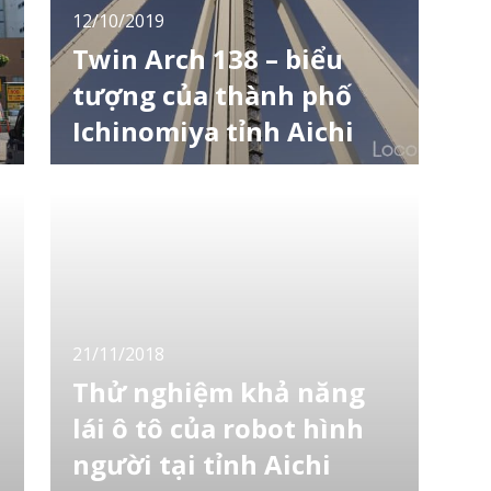
12/10/2019
Twin Arch 138 – biểu
tượng của thành phố
Ichinomiya tỉnh Aichi
Nhắc đến các toà nhà ở tỉnh Aichi phải kể
đến Nagoya TV Tower và Higashiyama Sky
Tower ở thành phố Nagoya. Tuy nhiên có
một toà nhà khá đặc biệt dành cho những ai
thích khám phá kiến trúc, đó là Twin Arch 138
ở thành phố Ichinomiya. Thành phố
Ichinomiya nằm ở phía Bắc thành phố
Nagoya, giữa t
21/11/2018
Thử nghiệm khả năng
lái ô tô của robot hình
người tại tỉnh Aichi