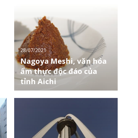
Bình Dương từ Ngọn hải đăng Cape Irago
c
đến Cổng Mặt trời mọc bằng đá Hii-no-
Sekimon, Koijigahama (恋路ヶ浜), tỉnh Aichi,
là một bãi biển trắng uốn nhẹ theo những con
sóng xô vào cát. Mang một vẻ đẹp lộng lẫy
và tiếng biển reo êm đềm, bãi biển đã được
chọn
28/07/2021
Nagoya Meshi, văn hóa
ẩm thực độc đáo của
tỉnh Aichi
Nếu bạn muốn thưởng thức những món ăn
đa dạng, thuộc nhiều nền văn hóa ẩm thực
khác nhau thì không thể bỏ qua Nagoya
Meshi (なごやめし), một đại diện hàng đầu
cho ẩm thực vùng miền của Nhật Bản. Để có
thể hiểu hơn về Nagoya Meshi, cùng tìm hiểu
thông tin ngay dưới đây nhé! Tham quan khu
mua sắm và giải