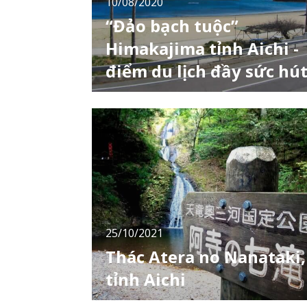
10/08/2020
“Đảo bạch tuộc”
Himakajima tỉnh Aichi -
điểm du lịch đầy sức hú
Himakaijima (日間賀島) là 1 trong 3 hòn đảo
nhỏ ngoài khơi bờ biển Aichi, được bao quan
bởi vịnh Mikawa và nổi tiếng với bạch tuộc
nên còn được gọi là “Đảo bạch tuộc” và
“Fugu” (cá nóc). Toàn bộ hòn đảo được công
nhận là Đài tưởng niệm quốc gia Mikawawan.
5 địa chỉ ẩm thực tại Little World ở Aichi
25/10/2021
Thác Atera no Nanataki,
tỉnh Aichi
Nằm ở trung tâm của Nhật Bản, Aichi sở hữu