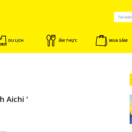
DU LỊCH
ẨM THỰC
MUA SẮM
 Aichi '