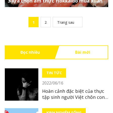
3 lựa chọn ẩm thực Hokkaido mùa xuân
1
2
Trang sau
Đọc nhiều
Bài mới
TIN TỨC
2022/06/16
Hoàn cảnh đặc biệt của thực
tập sinh người Việt chôn con
mới sinh ở tỉnh Hiroshima
KINH NGHIỆM SỐNG