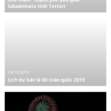
Sakaiminato tỉnh Tottori
04/10/2019
Lịch dự báo lá đỏ toàn quốc 2019