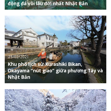
động đá vôi lâu đời nhất Nhật Bản
23/02/2021
Khu phố lịch sử Kurashiki Bikan,
Okayama “nút giao” giữa phương Tây và
Nhật Bản