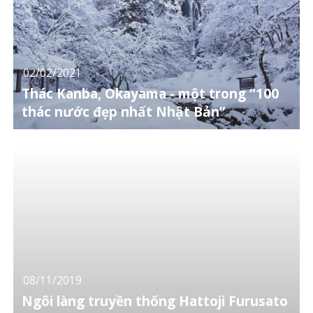
02/02/2021
Thác Kanba, Okayama - một trong “100
thác nước đẹp nhất Nhật Bản”
08/11/2019
Ngôi làng truyền thống Hattoji Furusato