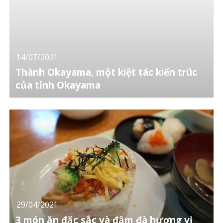
14/07/2021
Thành Okayama, một kiệt tác kiến trúc
của tỉnh Okayama
29/04/2021
3 món ăn đặc sắc và đậm đà hương vị