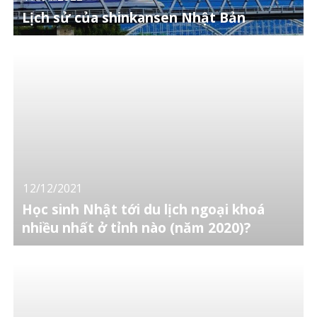
Lịch sử của shinkansen Nhật Bản
12/12/2021
Học sinh Nhật tới du lịch ngoại khoá
nhiều nhất ở tỉnh nào (năm 2020)?