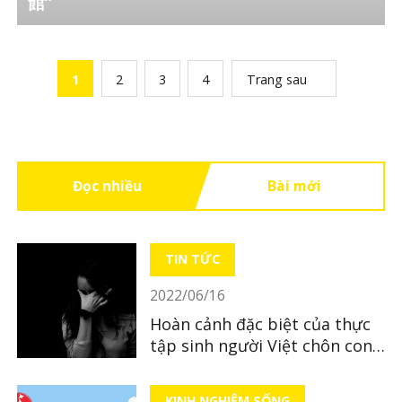
館”
1
2
3
4
Trang sau
Đọc nhiều
Bài mới
TIN TỨC
2022/06/16
Hoàn cảnh đặc biệt của thực
tập sinh người Việt chôn con
mới sinh ở tỉnh Hiroshima
KINH NGHIỆM SỐNG