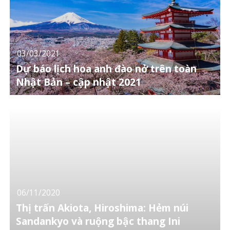
03/03/2021
Dự báo lịch hoa anh đào nở trên toàn
Nhật Bản – cập nhật 2021
06/11/2020
Thị trấn Akiota, Hiroshima: Hẻm núi
Sandankyo và ruộng bậc thang Ini