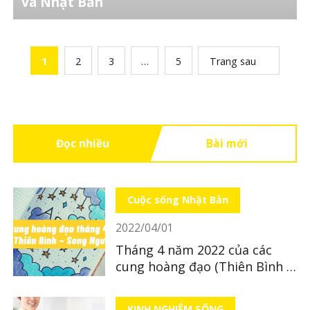
và Nhật Bản
1
2
3
…
5
Trang sau
Đọc nhiều
Bài mới
Cuộc sống Nhật Bản
2022/04/01
Tháng 4 năm 2022 của các
cung hoàng đạo (Thiên Bình ~
Song Ngư)
KINH NGHIỆM SỐNG