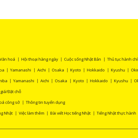
khá
Văn hoá
Hội thoại hàng ngày
Cuộc sống Nhật Bản
Thủ tục hành ch
ba
Yamanashi
Aichi
Osaka
Kyoto
Hokkaido
Kyushu
Ok
hiba
Yamanashi
Aichi
Osaka
Kyoto
Hokkaido
Kyushu
O
 giá/Đặt chỗ
oá công sở
Thông tin tuyển dụng
ng Nhật
Việc làm thêm
Bài viết Học tiếng Nhật
Tiếng Nhật thực hành