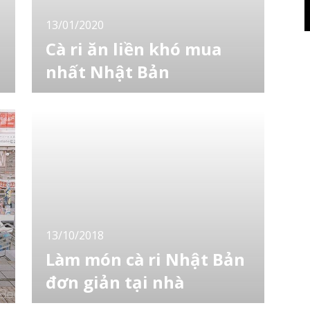
13/01/2020
Cà ri ăn liền khó mua
nhất Nhật Bản
Tamakazura (玉鬘) là quán ăn nhỏ mở cửa từ
32 năm trước ở Kitashinchi, Osaka. Món tủ
tại quán là cà ri bơ. Gần đây bà chủ quán đã
bắt đầu bán món tủ này dưới dạng gói ăn
sẵn cho khách hàng nhưng theo đánh giá
trên mạng thì đây là “cà ri khó mua nhất Nhật
Bản”. Nguyên nhân đầu tiên là vì sản phẩ
13/10/2018
Làm món cà ri Nhật Bản
đơn giản tại nhà
Với những người Việt Nam khi xa xứ, học tập