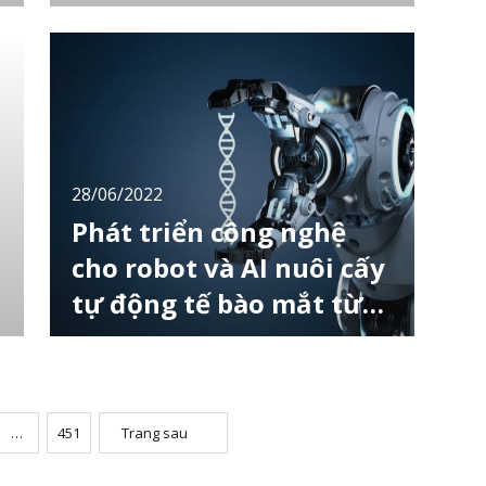
Công ty công nghệ thông tin lớn của Nhật
Bản Cybozu Inc. muốn nhân viên của mình
trên toàn thế giới tập trung nhiều hơn vào
công việc thay vì lo lắng về tác động của giá
tiêu dùng tăng cao. Vì vậy, công ty này đã
thông báo vào ngày 13 tháng 7 rằng họ sẽ
tặng một khoản trợ cấp 1 lần lên tới 150.000
y
28/06/2022
Phát triển công nghệ
cho robot và AI nuôi cấy
tự động tế bào mắt từ
tế bào iPS
Ngày 27/6, Viện nghiên cứu lí hoá học
(RIKEN) tại thành phố Kobe cùng một số đối
tác thông báo rằng họ đã phát triển công
nghệ nuôi cấy tế bào võng mạc của mắt từ
tế bào iPS. Công việc này do robot tự động
…
451
Trang sau
thực hiện với điều kiện tối ưu mà AI đưa ra
sau nhiều lần thử nghiệm. Khi tạo ra các mô