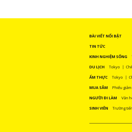
BÀI VIẾT NỔI BẬT
TIN TỨC
KINH NGHIỆM SỐNG
DU LỊCH
Tokyo
Chi
ẨM THỰC
Tokyo
C
MUA SẮM
Phiếu giảm
NGƯỜI ĐI LÀM
Văn h
SINH VIÊN
Trường tiế