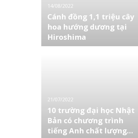
14/08/2022
Cánh đồng 1,1 triệu cây
hoa hướng dương tại
Hiroshima
Cách đây 27 năm, những người nông dân địa
phương ở thị trấn Sera, tỉnh Hiroshima đã
xây dựng nên trang trại du lịch Sera Kogen từ
cánh đồng trồng thuốc lá. Trên mảnh đất
rộng đến 65.000m2 là 1,1 triệu cây hoa
hướng dương thuộc 50 giống cùng nhau đón
ánh nắng mặt trời. Năm 2022, do từ tháng 6
21/07/2022
10 trường đại học Nhật
Bản có chương trình
tiếng Anh chất lượng