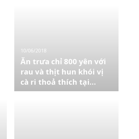
và làm việc ở nước ngoài thường rất nhớ
những món ăn mang văn hóa Việt Nam như
phở bò, bún chả, bún đậu mắm tôm… Người
Nhật Bản cũng vậy, khi đi xa họ cũng nhớ về
quê nhà với những món ăn mang đậm văn
hóa truyền thống như sushi, cơm lươn,
sashimi... và cà
10/06/2018
Ăn trưa chỉ 800 yên với
rau và thịt hun khói vị
cà ri thoả thích tại
Shinbashi
Cửa hàng DESIGN FOOD MARKET chuyên về
các món thịt ở Shinbashi, Tokyo vừa ra mắt
thực đơn bữa trưa mới. Bắt đầu từ ngày
11/6/2018, thực đơn "bữa trưa tự chọn" sẽ
được cung cấp cho khách hàng với salad và
thịt hun khói ăn thoả thích (Hodai). Bên trong
cửa hàng sẽ được trang trí như một khu chợ