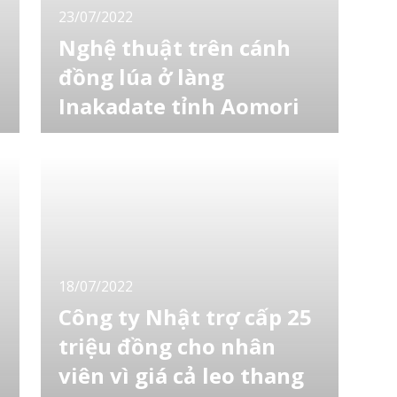
23/07/2022
Nghệ thuật trên cánh
đồng lúa ở làng
Inakadate tỉnh Aomori
Hàng năm làng Inakadate thuộc tỉnh Aomori
đều tổ chức làm Nghệ thuật trên cánh đồng
lúa hay Tanbo Art (tiếng Nhật là 田んぼアー
ト, đọc là tanboato). Những cây lúa nhiều
màu sắc được trồng trên ruộng lúa nước tạo
nên bức tranh khổng lồ hoàn toàn từ thiên
nhiên. Ảnh: inakadate-tanboart Năm 2020 và
18/07/2022
Công ty Nhật trợ cấp 25
triệu đồng cho nhân
viên vì giá cả leo thang