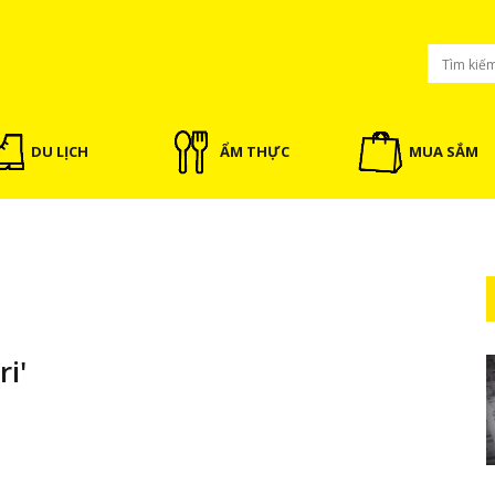
DU LỊCH
ẨM THỰC
MUA SẮM
i'