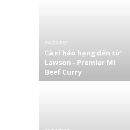
23/08/2021
Cà ri hảo hạng đến từ
Lawson - Premier Mi
Beef Curry
Cơm cà ri ban đầu được du nhập từ Anh vào
Nhật Bản và đã trải qua một quá trình phát
triển độc đáo ở Nhật Bản. Ngày nay, nó trở
thành một món ăn được yêu thích không chỉ
ở Nhật Bản mà còn ở các nước châu Á, châu
Âu và châu Mỹ. Chắc nhiều bạn có thể đã
thấy nhiều loại cà ri khác nhau được xếp hàn
dà