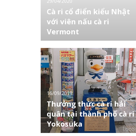
29/04/2020
Cà ri cổ điển kiểu Nhật
với viên nấu cà ri
Vermont
Văn hóa cà ri xuất hiện ở nhiều quốc gia trên
thế giới nhưng ở Nhật nét văn hóa ẩm thực
này có hơi "phức tạp" hơn một chút. Vốn dĩ
ban đầu người Nhật không có món cà ri
trong thực đơn ăn uống hàng ngày mà được
du nhập từ ẩm thực Hà Lan trong văn hóa
phương Tây. Kể từ đó món ăn này được phát
triển
16/09/2019
Thưởng thức cà ri hải
quân tại thành phố cà ri
Yokosuka
Yokosuka là thành phố cảng thuộc địa phận