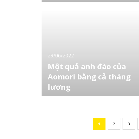
cao
Nếu bạn muốn tìm đại học ở Nhật có chương
trình giáo dục bằng tiếng Anh chất lượng cao
thì đây là bài viết dành cho bạn. Sau đây
LocoBee sẽ giới thiệu tới bạn 10 trường đại
học Nhật Bản có chương trình tiếng Anh chất
lượng cao. Cùng xem đó là những ngôi
trường nào nhé! [toc] Top 20 đại học Nhật
29/06/2022
Một quả anh đào của
Aomori bằng cả tháng
lương
Một loại anh đào cao cấp đã được đấu giá
thành công ở mức giá là 40.000 yên (gần 7
triệu đồng) trong phiên đấu giá trái cây đầu
tiên của năm nay tỉnh Aomori. Điều này khiến
những người đấu giá và người xem vô cùng
1
2
3
kinh ngạc. Khoảng 50 hộp của giống anh đào
Juno Heart màu đỏ thẫm, bóng bẩy đã được