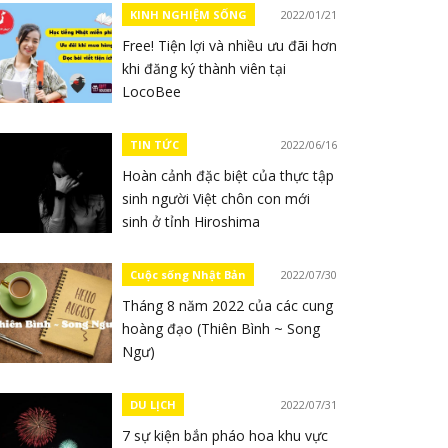
KINH NGHIỆM SỐNG
2022/01/21
Free! Tiện lợi và nhiều ưu đãi hơn
khi đăng ký thành viên tại
LocoBee
TIN TỨC
2022/06/16
Hoàn cảnh đặc biệt của thực tập
sinh người Việt chôn con mới
sinh ở tỉnh Hiroshima
Cuộc sống Nhật Bản
2022/07/30
Tháng 8 năm 2022 của các cung
hoàng đạo (Thiên Bình ~ Song
Ngư)
DU LỊCH
2022/07/31
7 sự kiện bắn pháo hoa khu vực