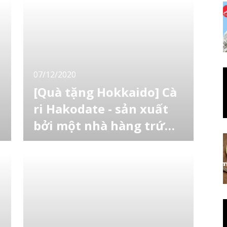
07/12/2020
[Quà tặng Hokkaido] Cà
ri Hakodate - sản xuất
bởi một nhà hàng trứ
danh
Trong bài này, LocoBEE sẽ giới thiệu với các
bạn món “cà ri Hakodate” tái hiện hương vị
của nhà hàng Gotoken - nhà hàng cao cấp
nổi tiếng bởi “cơm cà ri nhà hàng phương
Tây” theo phong cách Nhật Bản. Bài viết giới
thiệu về nhà hàng Gotoken: Gotoken Sekkatei
g
– nhà hàng kiểu phương Tây từ năm 1879