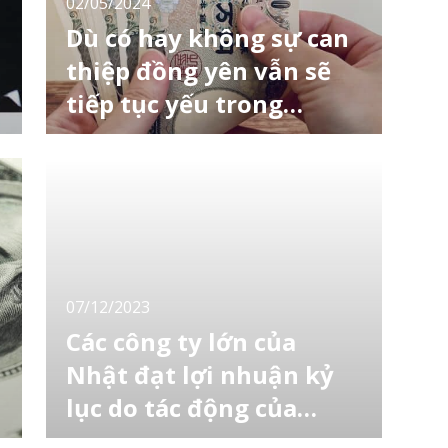
02/05/2024
Dù có hay không sự can
thiệp đồng yên vẫn sẽ
tiếp tục yếu trong
tương lai?
m
Sự tăng giá đột ngột của đồng yên so với
đồng đô la Mỹ bị thị trường tài chính nghi
ngờ là kết quả của sự can thiệp của chính
quyền Nhật Bản. Sự nghi ngờ này có thể sẽ
khiến các nhà giao dịch tiền tệ lo lắng và họ
sẽ cân nhắc lại về việc bán ra đồng Nhật Bản
để đảm bảo có thể bán ở mức giá như hiện
07/12/2023
Các công ty lớn của
Nhật đạt lợi nhuận kỷ
lục do tác động của
đồng yên yếu
Các công ty lớn của Nhật Bản dự kiến ​​sẽ ghi