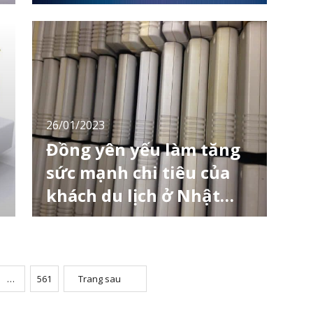
Sự suy yếu gần đây của đồng yên có thể
không nhanh như năm ngoái khi đồng này
mất khoảng 20% giá trị so với đồng đô la Mỹ.
Thế nhưng triển vọng đồng yên duy trì lâu
hơn ở mức hiện tại đã là một nguyên nhân
đáng báo động cho doanh nghiệp và người
tiêu dùng Nhật Bản. [toc] Nguyên nhân đồng
26/01/2023
Đồng yên yếu làm tăng
sức mạnh chi tiêu của
khách du lịch ở Nhật
Bản
Tại Tokyo, sau khi chính phủ dỡ bỏ các hạn
chế đi lại cá nhân để ngăn chặn sự lây lan
của virus corona, số lượng du khách đến
Nhật Bản đã bắt đầu tăng lên khoảng
500.000 người vào tháng 10, gấp khoảng 2,4
…
561
Trang sau
lần so với con số của tháng 9. Trong khi đó,
đồng Yên đã giảm xuống mức thấp lịch sử và