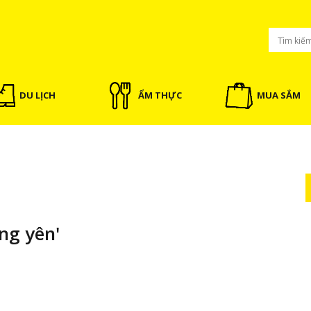
DU LỊCH
ẨM THỰC
MUA SẮM
ng yên'