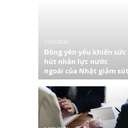
21/07/2024
Đồng yên yếu khiến sức
hút nhân lực nước
ngoài của Nhật giảm sú
Trong bài viết này, hãy cùng LocoBee tìm
hiểu về tác động của đồng yên yếu đến sức
hút nhân lực nước ngoài của Nhật Bản. [toc]
Sức hút lao động nước ngoài giảm do đồng
yên yếu Với sự mất giá kỷ lục của đồng yên,
ngày càng nhiều người lao động nước ngoài
bắt đầu có suy nghĩ không muốn làm vi