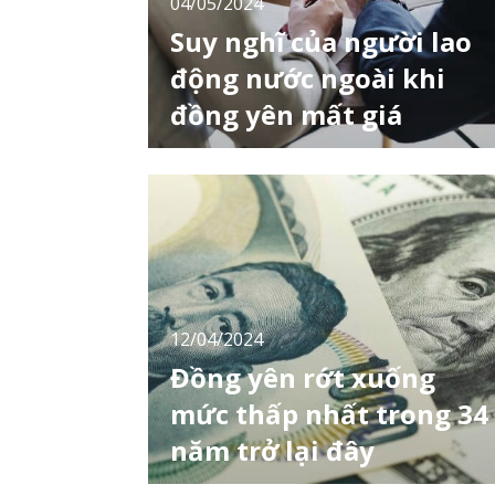
04/05/2024
Suy nghĩ của người lao
động nước ngoài khi
đồng yên mất giá
Người lao động nước ngoài có còn muốn là
việc ở Nhật Bản khi đồng yên yếu không?
Hơn 90% lao động nước ngoài làm việc tại
Nhật Bản muốn tiếp tục làm việc ngay cả khi
tình trạng cư trú hiện tại của họ hết hạn. Tuy
nhiên, do đồng yên mất giá kéo dài, thu nhập
quy đổi sang nội tệ đã giảm và động lự
12/04/2024
Đồng yên rớt xuống
mức thấp nhất trong 34
năm trở lại đây
Đồng yên giảm xuống dưới mức 153 so với