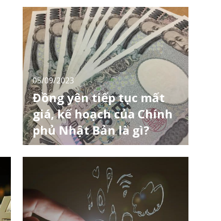
nhận lợi nhuận ròng tổng hợp kỷ lục trong
o
nửa đầu năm tài chính do các nhà sản xuất
ô tô tăng lợi nhuận nhờ đồng yên yếu. Cùng
với đó, sự phục hồi hoạt động sản xuất kinh
doanh sau đại dịch COVID-19 cũng mang lại
những thuận lợi cho ngành dịch vụ và các
05/09/2023
Đồng yên tiếp tục mất
giá, kế hoạch của Chính
phủ Nhật Bản là gì?
Chính sách tiền tệ của Ngân hàng Trung
ương Nhật Bản đã có tác động lớn đến nền
kinh tế, đồng yên hiện đang mất giá so với
đồng đô la. Hiện tại, Ngân hàng Nhật Bản có
kế hoạch duy trì các biện pháp nới lỏng tiền tệ
quy mô lớn. Nhưng nếu nguồn cung tiền tiếp
tục tăng, đồng yên chắc chắn sẽ trở nên yế