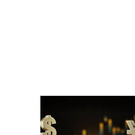
đồng đô la Mỹ vào thứ Tư (ngày 10 tháng 4)
tại New York lần đầu tiên sau gần 34 năm, d
dữ liệu cho thấy lạm phát của Mỹ cao hơn dự
đoán đã làm tăng thêm kỳ vọng rằng Cục Dự
trữ Liên bang có thể trì hoãn việc cắt giảm lãi
suất. Dữ liệu chỉ số giá tiêu d