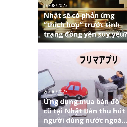
16/08/2023
Nhật sẽ có phản ứng
“thích hợp” trước tình
trạng đồng yên suy yếu
Bộ trưởng Tài chính Nhật Bản ông Shunichi
Suzuki cho biết Nhật sẽ có hành động "thích
hợp" để đối phó với những động thái ngoại
hối quá mức và đang theo dõi chặt chẽ sự
phát triển của thị trường, sau khi đồng yên
suy yếu so với đồng đô la Mỹ xuống mức gần
mức mà chính phủ đã can thiệp trước đó.
26/06/2023
Ứng dụng mua bán đồ
cũ tại Nhật Bản thu hút
người dùng nước ngoài