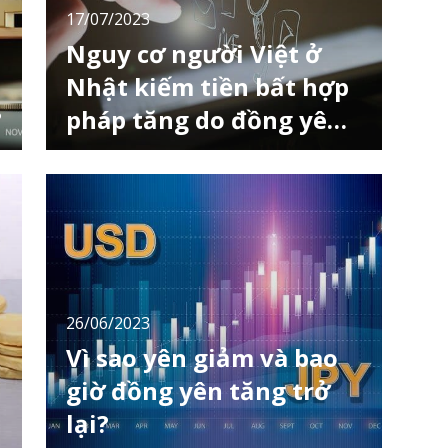
17/07/2023
Nguy cơ người Việt ở
Nhật kiếm tiền bất hợp
?
pháp tăng do đồng yên
mất giá
Trong cộng đồng người Việt Nam tại Nhật
Bản, số lượng tội phạm liên quan đến kiếm
tiền bất hợp pháp đang gia tăng. Tại các
trang cộng đồng người Việt trên mạng xã hội
có những bài đăng gạ gẫm lừa đảo và các
hành vi thiếu trung thực khác. Có khá nhiều
người đến Nhật khi chưa hiểu hết về tiếng
Nhật,
26/06/2023
Vì sao yên giảm và bao
giờ đồng yên tăng trở
lại?