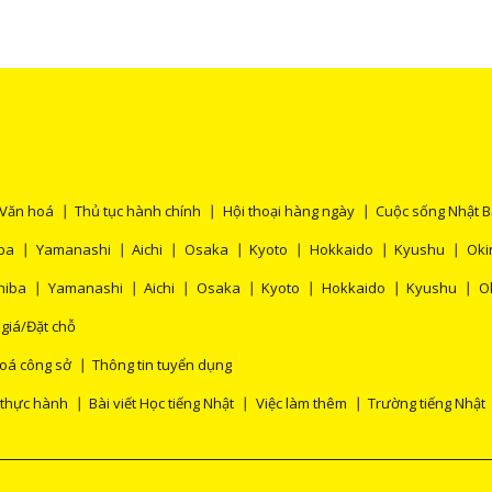
chính p
Văn hoá
Thủ tục hành chính
Hội thoại hàng ngày
Cuộc sống Nhật 
ba
Yamanashi
Aichi
Osaka
Kyoto
Hokkaido
Kyushu
Oki
hiba
Yamanashi
Aichi
Osaka
Kyoto
Hokkaido
Kyushu
O
 giá/Đặt chỗ
oá công sở
Thông tin tuyển dụng
 thực hành
Bài viết Học tiếng Nhật
Việc làm thêm
Trường tiếng Nhật