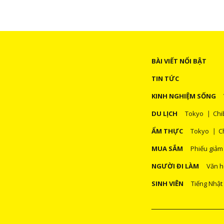
BÀI VIẾT NỔI BẬT
TIN TỨC
KINH NGHIỆM SỐNG
DU LỊCH
Tokyo
Chi
ẨM THỰC
Tokyo
C
MUA SẮM
Phiếu giảm
NGƯỜI ĐI LÀM
Văn h
SINH VIÊN
Tiếng Nhật